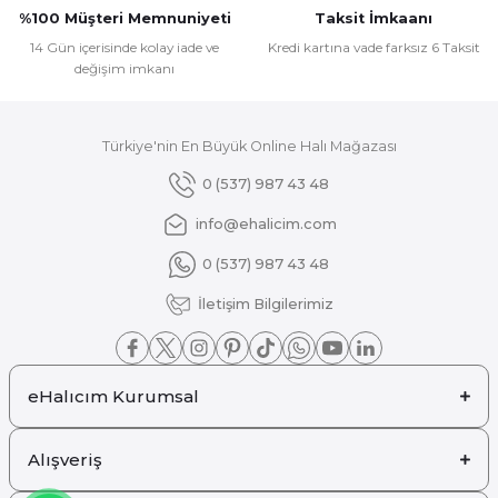
Ürün fiyatı diğer sitelerden daha pahalı.
%100 Müşteri Memnuniyeti
Taksit İmkaanı
Bu ürüne benzer farklı alternatifler olmalı.
14 Gün içerisinde kolay iade ve
Kredi kartına vade farksız 6 Taksit
değişim imkanı
Türkiye'nin En Büyük Online Halı Mağazası
Gönder
0 (537) 987 43 48
info@ehalicim.com
0 (537) 987 43 48
İletişim Bilgilerimiz
eHalıcım Kurumsal
Alışveriş