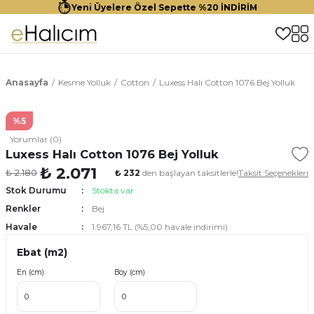
Yeni Üyelere Özel Sepette %20 İNDİRİM
Anasayfa
Kesme Yolluk
Cotton
Luxess Halı Cotton 1076 Bej Yolluk
%5
Yorumlar (0)
Luxess Halı Cotton 1076 Bej Yolluk
₺ 2.071
₺ 2.180
₺ 232
den başlayan taksitlerle!
Taksit Seçenekleri
Stok Durumu
Stokta var
Renkler
Bej
Havale
1.967,16 TL (%5,00 havale indirimi)
Ebat (m2)
En (cm)
Boy (cm)