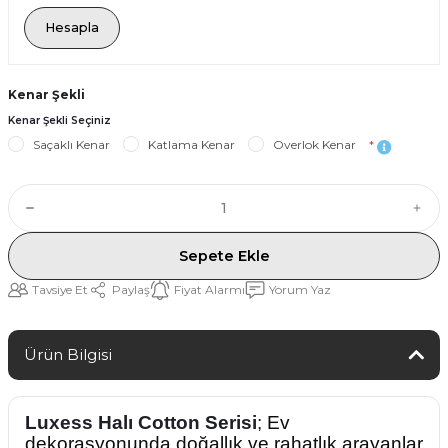
Hesapla
Kenar Şekli
Kenar Şekli Seçiniz
Saçaklı Kenar
Katlama Kenar
Overlok Kenar
*
Sepete Ekle
Tavsiye Et
Paylaş
Fiyat Alarmı
Yorum Yaz
Ürün Bilgisi
Luxess Halı Cotton Serisi
;
Ev
dekorasyonunda doğallık ve rahatlık arayanlar