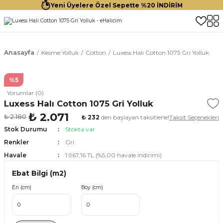
Yeni Üyelere Özel Sepette %20 İNDİRİM
Anasayfa
Kesme Yolluk
Cotton
Luxess Halı Cotton 1075 Gri Yolluk
%5
Yorumlar (0)
Luxess Halı Cotton 1075 Gri Yolluk
₺ 2.071
₺ 2.180
₺ 232
den başlayan taksitlerle!
Taksit Seçenekleri
Stok Durumu
Stokta var
Renkler
Gri
Havale
1.967,16 TL (%5,00 havale indirimi)
Ebat Bilgi (m2)
En (cm)
Boy (cm)