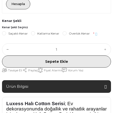
Hesapla
Kenar Şekli
Kenar Şekli Seçiniz
Saçaklı Kenar
Katlama Kenar
Overlok Kenar
*
Sepete Ekle
Tavsiye Et
Paylaş
Fiyat Alarmı
Yorum Yaz
Ürün Bilgisi
Luxess Halı Cotton Serisi
;
Ev
dekorasyonunda doğallık ve rahatlık arayanlar