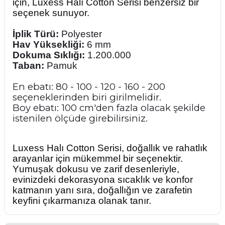
için, Luxess Halı Cotton Serisi benzersiz bir
seçenek sunuyor.
İplik Türü:
Polyester
Hav Yüksekliği:
6 mm
Dokuma Sıklığı:
1.200.000
Taban:
Pamuk
En ebatı: 80 - 100 - 120 - 160 - 200
seçeneklerinden biri girilmelidir.
Boy ebatı: 100 cm'den fazla olacak şekilde
istenilen ölçüde girebilirsiniz.
Luxess Halı Cotton Serisi, doğallık ve rahatlık
arayanlar için mükemmel bir seçenektir.
Y
umuşak dokusu ve zarif desenleriyle,
evinizdeki dekorasyona sıcaklık ve konfor
katmanın yanı sıra, doğallığın ve zarafetin
keyfini çıkarmanıza olanak tanır.