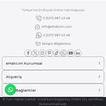
Türkiye'nin En Büyük Online Halı Mağazası
Gönder
0 (537) 987 43 48
info@ehalicim.com
0 (537) 987 43 48
İletişim Bilgilerimiz
eHalıcım Kurumsal
Alışveriş
Hızlı Bağlantılar
© Tüm Hakları Saklıdır. Kredi kartı bilgileriniz 256bit SSL sertifikası
ile korunmaktadır.