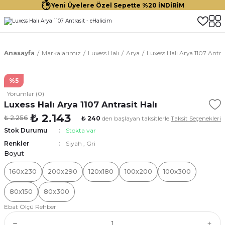
Yeni Üyelere Özel Sepette %20 İNDİRİM
Anasayfa
Markalarımız
Luxess Halı
Arya
Luxess Halı Arya 1107 Antras
%5
Yorumlar (0)
Luxess Halı Arya 1107 Antrasit Halı
₺ 2.143
₺ 2.256
₺ 240
den başlayan taksitlerle!
Taksit Seçenekleri
Stok Durumu
Stokta var
Renkler
Siyah
,
Gri
Boyut
160x230
200x290
120x180
100x200
100x300
80x150
80x300
Ebat Ölçü Rehberi