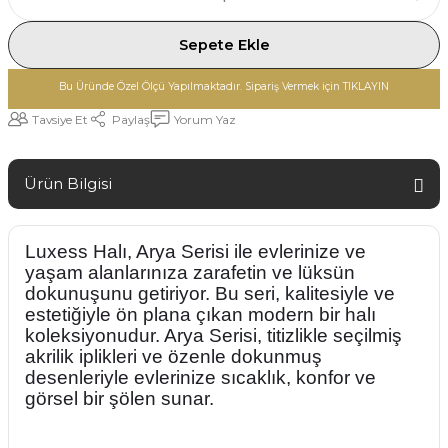
Sepete Ekle
Bu Üründe Özel Ölçü Yapılmaktadır. Sipariş Vermek için TIKLAYIN
Tavsiye Et
Paylaş
Yorum Yaz
Ürün Bilgisi
Luxess Halı, Arya Serisi ile evlerinize ve
yaşam alanlarınıza zarafetin ve lüksün
dokunuşunu getiriyor. Bu seri, kalitesiyle ve
estetiğiyle ön plana çıkan modern bir halı
koleksiyonudur. Arya Serisi, titizlikle seçilmiş
akrilik iplikleri ve özenle dokunmuş
desenleriyle evlerinize sıcaklık, konfor ve
görsel bir şölen sunar.