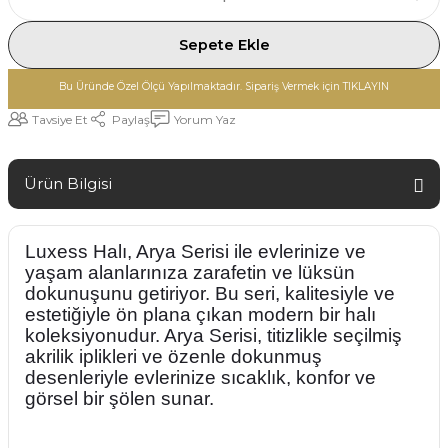
Sepete Ekle
Bu Üründe Özel Ölçü Yapılmaktadır. Sipariş Vermek için TIKLAYIN
Tavsiye Et
Paylaş
Yorum Yaz
Ürün Bilgisi
Luxess Halı, Arya Serisi ile evlerinize ve
yaşam alanlarınıza zarafetin ve lüksün
dokunuşunu getiriyor. Bu seri, kalitesiyle ve
estetiğiyle ön plana çıkan modern bir halı
koleksiyonudur. Arya Serisi, titizlikle seçilmiş
akrilik iplikleri ve özenle dokunmuş
desenleriyle evlerinize sıcaklık, konfor ve
görsel bir şölen sunar.