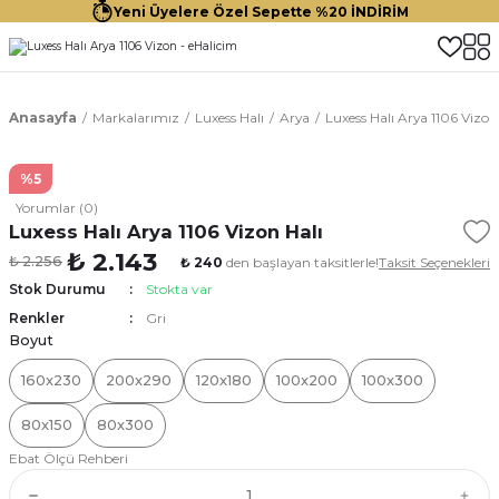
Yeni Üyelere Özel Sepette %20 İNDİRİM
Anasayfa
Markalarımız
Luxess Halı
Arya
Luxess Halı Arya 1106 Vizon
%5
Yorumlar (0)
Luxess Halı Arya 1106 Vizon Halı
₺ 2.143
₺ 2.256
₺ 240
den başlayan taksitlerle!
Taksit Seçenekleri
Stok Durumu
Stokta var
Renkler
Gri
Boyut
160x230
200x290
120x180
100x200
100x300
80x150
80x300
Ebat Ölçü Rehberi