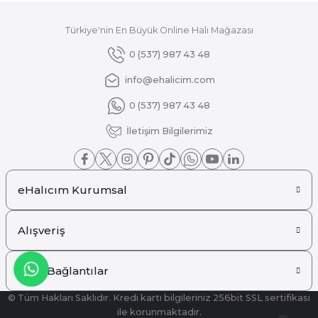
Türkiye'nin En Büyük Online Halı Mağazası
Gönder
0 (537) 987 43 48
info@ehalicim.com
0 (537) 987 43 48
İletişim Bilgilerimiz
eHalıcım Kurumsal
Alışveriş
Hızlı Bağlantılar
© Tüm Hakları Saklıdır. Kredi kartı bilgileriniz 256bit SSL sertifikası
ile korunmaktadır.