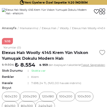
Yeni Üyelere Özel Sepette %20 İNDİRİM
Anasayfa
Markalarımız
Elexus Halı
Woolly
Elexus Halı Woolly 4145
%10
Yorumlar (0)
Elexus Halı Woolly 4145 Krem Yün Viskon
Yumuşak Dokulu Modern Halı
₺ 8.554
₺ 9.504
₺ 959
den başlayan taksitlerle!
Taksit Seçenekleri
Stok Durumu
Stokta var
Renkler
Krem
Havale
7.698,24 TL (%10,00 havale indirimi)
Boyut
160x230
200x290
120x180
100x200
100x300
80x150
80x300
240x340