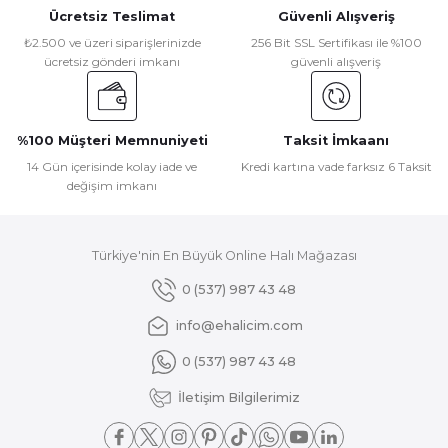
Ücretsiz Teslimat
Güvenli Alışveriş
Ürün resmi kalitesiz, bozuk veya görüntülenemiyor.
₺2.500 ve üzeri siparişlerinizde
256 Bit SSL Sertifikası ile %100
ücretsiz gönderi imkanı
güvenli alışveriş
Ürün açıklamasında eksik bilgiler bulunuyor.
Ürün bilgilerinde hatalar bulunuyor.
Ürün fiyatı diğer sitelerden daha pahalı.
%100 Müşteri Memnuniyeti
Taksit İmkaanı
Bu ürüne benzer farklı alternatifler olmalı.
14 Gün içerisinde kolay iade ve
Kredi kartına vade farksız 6 Taksit
değişim imkanı
Türkiye'nin En Büyük Online Halı Mağazası
Gönder
0 (537) 987 43 48
info@ehalicim.com
0 (537) 987 43 48
İletişim Bilgilerimiz