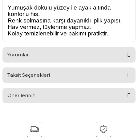
Yumuşak dokulu yüzey ile ayak altında
konforlu his.
Renk solmasına karşı dayanıklı iplik yapısı.
Hav vermez, tüylenme yapmaz.
Kolay temizlenebilir ve bakımı pratiktir.
Yorumlar
Taksit Seçenekleri
Bu ürüne ilk yorumu siz yapın!
Önerileriniz
Yorum Yaz
Bu ürünün fiyat bilgisi, resim, ürün açıklamalarında ve diğer
konularda yetersiz gördüğünüz noktaları öneri formunu
kullanarak tarafımıza iletebilirsiniz.
Görüş ve önerileriniz için teşekkür ederiz.