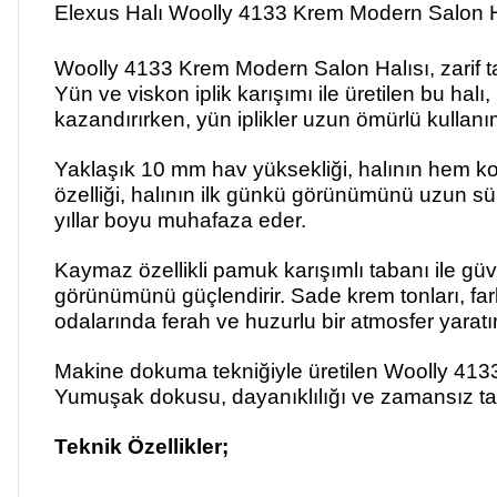
Elexus Halı Woolly 4133 Krem Modern Salon H
Woolly 4133 Krem Modern Salon Halısı, zarif 
Yün ve viskon iplik karışımı ile üretilen bu hal
kazandırırken, yün iplikler uzun ömürlü kullanım
Yaklaşık 10 mm hav yüksekliği, halının hem k
özelliği, halının ilk günkü görünümünü uzun sü
yıllar boyu muhafaza eder.
Kaymaz özellikli pamuk karışımlı tabanı ile güv
görünümünü güçlendirir. Sade krem tonları, far
odalarında ferah ve huzurlu bir atmosfer yaratır
Makine dokuma tekniğiyle üretilen Woolly 4133
Yumuşak dokusu, dayanıklılığı ve zamansız tas
Teknik Özellikler;