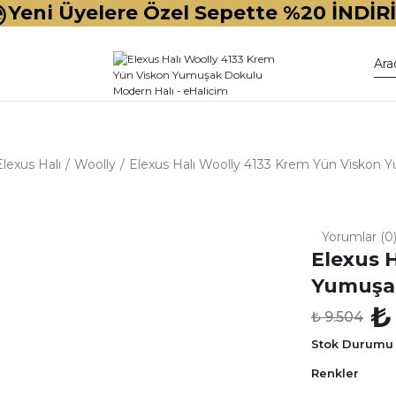
Yeni Üyelere Özel Sepette %20 İNDİR
Elexus Halı
Woolly
Elexus Halı Woolly 4133 Krem Yün Viskon 
Yorumlar (0
Elexus 
Yumuşak
₺
₺ 9.504
Stok Durumu
Renkler