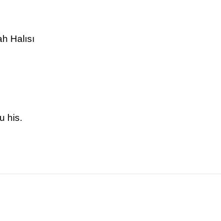
h Halısı
u his.
nularda yetersiz gördüğünüz noktaları öneri formunu kullanarak tarafımız
Bu ürüne ilk yorumu siz yapın!