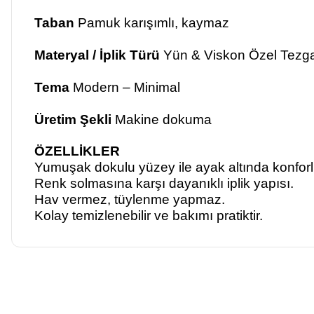
Taban
Pamuk karışımlı, kaymaz
Materyal / İplik Türü
Yün & Viskon Özel Tezga
Tema
Modern – Minimal
Üretim Şekli
Makine dokuma
ÖZELLİKLER
Yumuşak dokulu yüzey ile ayak altında konforl
Renk solmasına karşı dayanıklı iplik yapısı.
Hav vermez, tüylenme yapmaz.
Kolay temizlenebilir ve bakımı pratiktir.
Bu ürünün fiyat bilgisi, resim, ürün açıklamalarında ve diğer ko
Görüş ve önerileriniz için teşekkür ederiz.