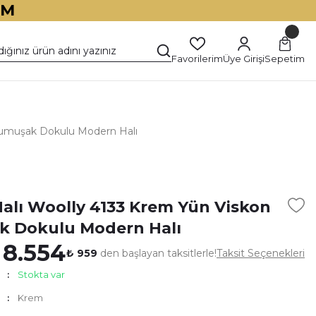
İM
Favorilerim
Üye Girişi
Sepetim
Yumuşak Dokulu Modern Halı
)
Halı Woolly 4133 Krem Yün Viskon
 Dokulu Modern Halı
 8.554
₺ 959
den başlayan taksitlerle!
Taksit Seçenekleri
Stokta var
Krem