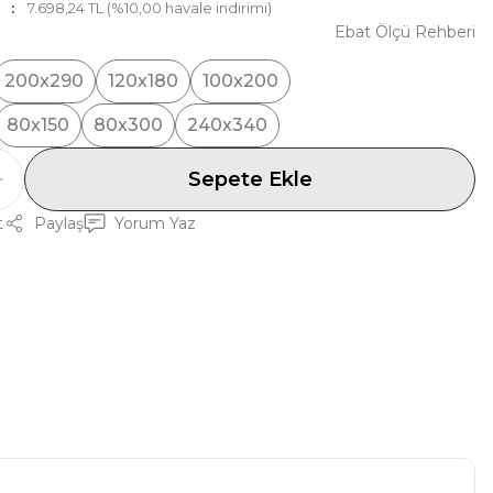
7.698,24 TL (%10,00 havale indirimi)
Ebat Ölçü Rehberi
200x290
120x180
100x200
80x150
80x300
240x340
Sepete Ekle
t
Paylaş
Yorum Yaz