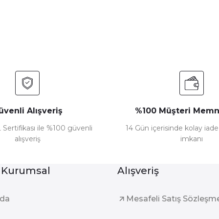
Yorum Yaz
üvenli Alışveriş
%100 Müşteri Memn
 Sertifikası ile %100 güvenli
14 Gün içerisinde kolay iad
alışveriş
imkanı
Gönder
 Kurumsal
Alışveriş
zda
Mesafeli Satış Sözleşm