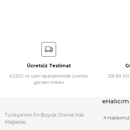
Ürün resmi kalitesiz, bozuk veya görüntülenemiyor.
Ürün açıklamasında eksik bilgiler bulunuyor.
Ürün bilgilerinde hatalar bulunuyor.
Ürün fiyatı diğer sitelerden daha pahalı.
Bu ürüne benzer farklı alternatifler olmalı.
Ücretsiz Teslimat
G
₺2.500 ve üzeri siparişlerinizde ücretsiz
256 Bit SSL
gönderi imkanı
eHalıcım
Türkiye'nin En Büyük Online Halı
Hakkımı
Mağazası