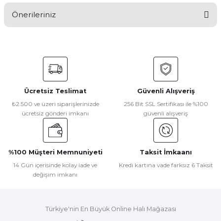
Önerileriniz
Yorum Yaz
Bu ürünün fiyat bilgisi, resim, ürün açıklamalarında ve diğer
konularda yetersiz gördüğünüz noktaları öneri formunu
kullanarak tarafımıza iletebilirsiniz.
Görüş ve önerileriniz için teşekkür ederiz.
Ücretsiz Teslimat
Güvenli Alışveriş
Ürün resmi kalitesiz, bozuk veya görüntülenemiyor.
₺2.500 ve üzeri siparişlerinizde
256 Bit SSL Sertifikası ile %100
ücretsiz gönderi imkanı
güvenli alışveriş
Ürün açıklamasında eksik bilgiler bulunuyor.
Ürün bilgilerinde hatalar bulunuyor.
Ürün fiyatı diğer sitelerden daha pahalı.
%100 Müşteri Memnuniyeti
Taksit İmkaanı
Bu ürüne benzer farklı alternatifler olmalı.
14 Gün içerisinde kolay iade ve
Kredi kartına vade farksız 6 Taksit
değişim imkanı
Türkiye'nin En Büyük Online Halı Mağazası