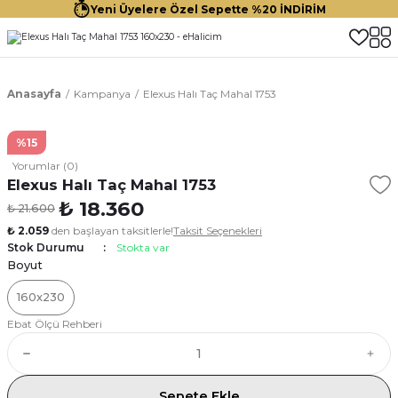
Yeni Üyelere Özel Sepette %20 İNDİRİM
Anasayfa
Kampanya
Elexus Halı Taç Mahal 1753
%15
Yorumlar (0)
Elexus Halı Taç Mahal 1753
₺ 18.360
₺ 21.600
₺ 2.059
den başlayan taksitlerle!
Taksit Seçenekleri
Stok Durumu
Stokta var
Boyut
160x230
Ebat Ölçü Rehberi
Sepete Ekle