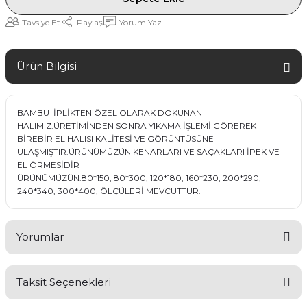
Tavsiye Et
Paylaş
Yorum Yaz
Ürün Bilgisi
BAMBU İPLİKTEN ÖZEL OLARAK DOKUNAN
HALIMIZ.ÜRETİMİNDEN SONRA YIKAMA İŞLEMİ GÖREREK
BİREBİR EL HALISI KALİTESİ VE GÖRÜNTÜSÜNE
ULAŞMIŞTIR.ÜRÜNÜMÜZÜN KENARLARI VE SAÇAKLARI İPEK VE
EL ÖRMESİDİR
ÜRÜNÜMÜZÜN:80*150, 80*300, 120*180, 160*230, 200*290,
240*340, 300*400, ÖLÇÜLERİ MEVCUTTUR.
Yorumlar
Taksit Seçenekleri
Bu ürüne ilk yorumu siz yapın!