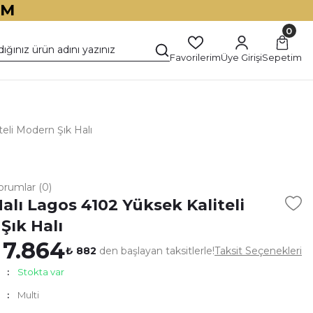
İM
0
Favorilerim
Üye Girişi
Sepetim
teli Modern Şık Halı
orumlar (0)
alı Lagos 4102 Yüksek Kaliteli
Şık Halı
 7.864
₺ 882
den başlayan taksitlerle!
Taksit Seçenekleri
Stokta var
Multi