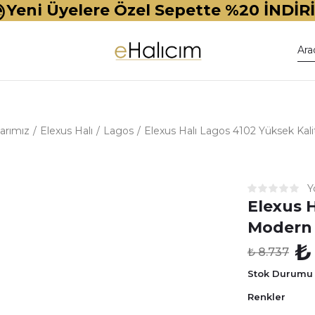
Yeni Üyelere Özel Sepette %20 İNDİR
arımız
Elexus Halı
Lagos
Elexus Halı Lagos 4102 Yüksek Kali
Y
Elexus H
Modern 
₺
₺ 8.737
Stok Durumu
Renkler