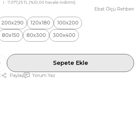
7.077,25 TL (%10,00 havale indirimi)
Ebat Ölçü Rehberi
200x290
120x180
100x200
80x150
80x300
300x400
Sepete Ekle
t
Paylaş
Yorum Yaz