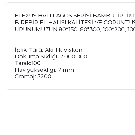
ELEXUS HALI LAGOS SERİSİ BAMBU İPLİ
BİREBİR EL HALISI KALİTESİ VE GÖRÜNT
ÜRÜNÜMÜZÜN:80*150, 80*300, 100*200, 100
İplik Türü: Akrilik Viskon
Dokuma Sıklığı: 2.000.000
Tarak:100
Hav yüksekliği: 7 mm
Gramaj: 3200
Bu ürünün fiyat bilgisi, resim, ürün açıklamalarında ve diğer ko
Görüş ve önerileriniz için teşekkür ederiz.
Ürün resmi kalitesiz, bozuk veya görüntülenemiyor.