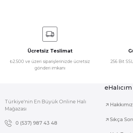
Ürün açıklamasında eksik bilgiler bulunuyor.
Ürün bilgilerinde hatalar bulunuyor.
Ürün fiyatı diğer sitelerden daha pahalı.
Bu ürüne benzer farklı alternatifler olmalı.
Ücretsiz Teslimat
G
₺2.500 ve üzeri siparişlerinizde ücretsiz
256 Bit SSL
gönderi imkanı
eHalıcım
Türkiye'nin En Büyük Online Halı
Hakkımı
Mağazası
Sıkça Sor
0 (537) 987 43 48