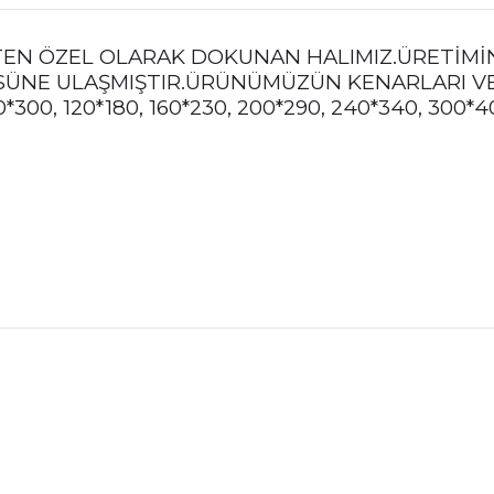
KTEN ÖZEL OLARAK DOKUNAN HALIMIZ.ÜRETİM
ÜSÜNE ULAŞMIŞTIR.ÜRÜNÜMÜZÜN KENARLARI VE
*300, 120*180, 160*230, 200*290, 240*340, 30
nularda yetersiz gördüğünüz noktaları öneri formunu kullanarak tarafımız
Bu ürüne ilk yorumu siz yapın!
Yorum Yaz