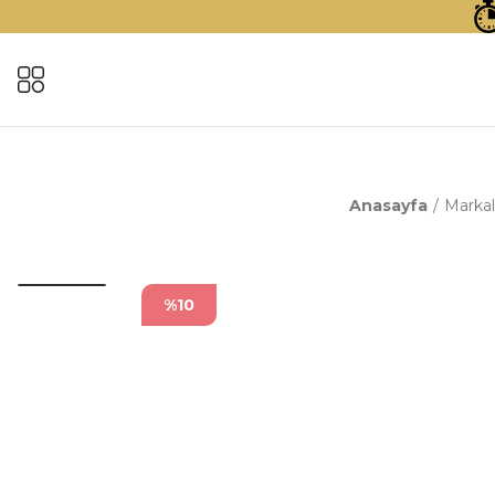
Anasayfa
Markal
%10