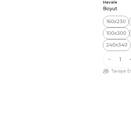
Havale
Boyut
160x230
100x300
240x340
Tavsiye E