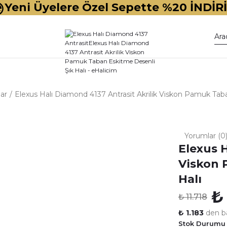
Yeni Üyelere Özel Sepette %20 İNDİR
ar
Elexus Halı Diamond 4137 Antrasit Akrilik Viskon Pamuk Tab
Yorumlar (0
Elexus H
Viskon 
Halı
₺
₺ 11.718
₺ 1.183
den ba
Stok Durumu