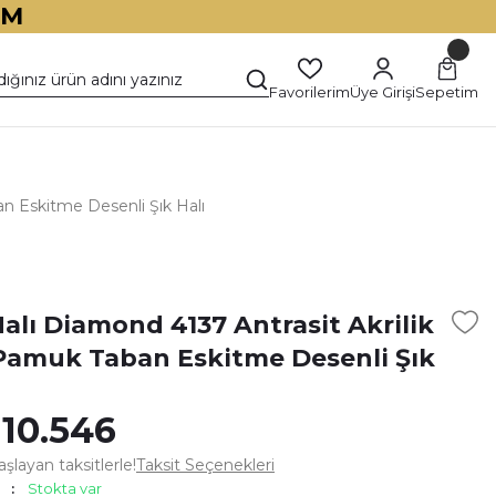
İM
Favorilerim
Üye Girişi
Sepetim
an Eskitme Desenli Şık Halı
)
alı Diamond 4137 Antrasit Akrilik
Pamuk Taban Eskitme Desenli Şık
 10.546
şlayan taksitlerle!
Taksit Seçenekleri
Stokta var