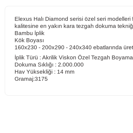
Elexus Halı Diamond serisi özel seri modelleri f
kalitesine en yakın kara tezgah dokuma tekniği k
Bambu İplik
Kök Boyası
160x230 - 200x290 - 240x340 ebatlarında üreti
İplik Türü : Akrilik Viskon Özel Tezgah Boyama
Dokuma Sıklığı : 2.000.000
Hav Yüksekliği : 14 mm
Gramaj:3175
Bu ürünün fiyat bilgisi, resim, ürün açıklamalarında ve diğer ko
Görüş ve önerileriniz için teşekkür ederiz.
Ürün resmi kalitesiz, bozuk veya görüntülenemiyor.