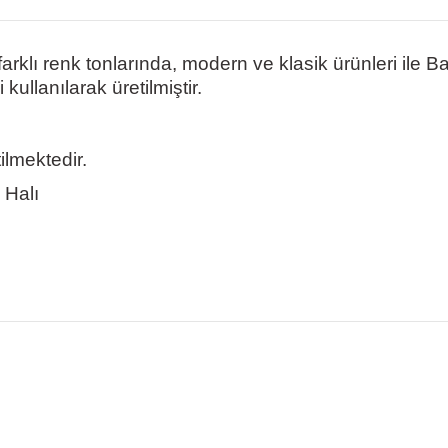
arklı renk tonlarında, modern ve klasik ürünleri ile B
ullanılarak üretilmiştir.
lmektedir.
 Halı
nularda yetersiz gördüğünüz noktaları öneri formunu kullanarak tarafımız
Bu ürüne ilk yorumu siz yapın!