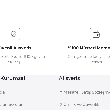
Yorum Yaz
üvenli Alışveriş
%100 Müşteri Memn
 Sertifikası ile %100 güvenli
14 Gün içerisinde kolay iad
alışveriş
imkanı
Gönder
 Kurumsal
Alışveriş
zda
Mesafeli Satış Sözleşm
ulan Sorular
Gizlilik ve Güvenlik