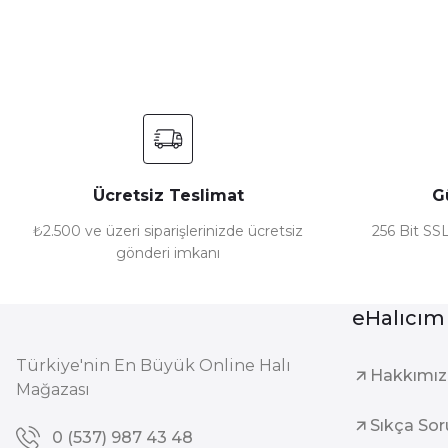
Ürün açıklamasında eksik bilgiler bulunuyor.
Ürün bilgilerinde hatalar bulunuyor.
Ürün fiyatı diğer sitelerden daha pahalı.
Bu ürüne benzer farklı alternatifler olmalı.
Ücretsiz Teslimat
G
₺2.500 ve üzeri siparişlerinizde ücretsiz
256 Bit SSL
gönderi imkanı
eHalıcım
Türkiye'nin En Büyük Online Halı
Hakkımı
Mağazası
Sıkça Sor
0 (537) 987 43 48