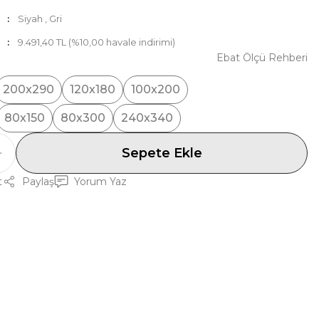
Siyah
,
Gri
9.491,40 TL (%10,00 havale indirimi)
Ebat Ölçü Rehberi
200x290
120x180
100x200
80x150
80x300
240x340
Sepete Ekle
t
Paylaş
Yorum Yaz