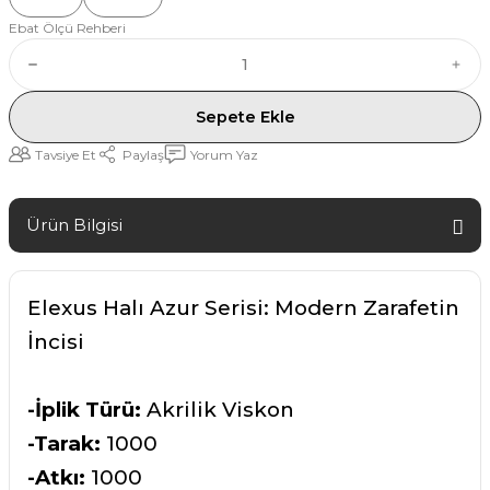
Ebat Ölçü Rehberi
Sepete Ekle
Tavsiye Et
Paylaş
Yorum Yaz
Ürün Bilgisi
Elexus Halı Azur Serisi: Modern Zarafetin
İncisi
-İplik Türü:
Akrilik Viskon
-Tarak:
1000
-Atkı:
1000