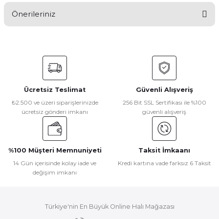
Önerileriniz
Yorum Yaz
Bu ürünün fiyat bilgisi, resim, ürün açıklamalarında ve diğer
konularda yetersiz gördüğünüz noktaları öneri formunu
kullanarak tarafımıza iletebilirsiniz.
Görüş ve önerileriniz için teşekkür ederiz.
Ücretsiz Teslimat
Güvenli Alışveriş
Ürün resmi kalitesiz, bozuk veya görüntülenemiyor.
₺2.500 ve üzeri siparişlerinizde
256 Bit SSL Sertifikası ile %100
ücretsiz gönderi imkanı
güvenli alışveriş
Ürün açıklamasında eksik bilgiler bulunuyor.
Ürün bilgilerinde hatalar bulunuyor.
Ürün fiyatı diğer sitelerden daha pahalı.
%100 Müşteri Memnuniyeti
Taksit İmkaanı
Bu ürüne benzer farklı alternatifler olmalı.
14 Gün içerisinde kolay iade ve
Kredi kartına vade farksız 6 Taksit
değişim imkanı
Türkiye'nin En Büyük Online Halı Mağazası