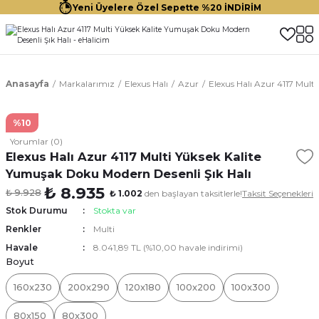
Yeni Üyelere Özel Sepette %20 İNDİRİM
Anasayfa
Markalarımız
Elexus Halı
Azur
Elexus Halı Azur 4117 Mult
%10
Yorumlar (0)
Elexus Halı Azur 4117 Multi Yüksek Kalite
Yumuşak Doku Modern Desenli Şık Halı
₺ 8.935
₺ 9.928
₺ 1.002
den başlayan taksitlerle!
Taksit Seçenekleri
Stok Durumu
Stokta var
Renkler
Multi
Havale
8.041,89 TL (%10,00 havale indirimi)
Boyut
160x230
200x290
120x180
100x200
100x300
80x150
80x300