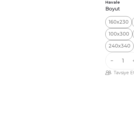
Havale
Boyut
160x230
100x300
240x340
Tavsiye E