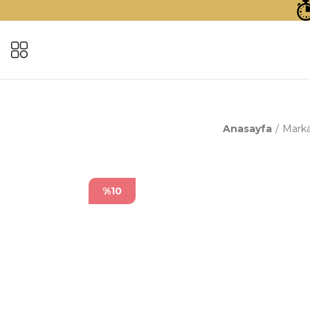
Anasayfa
Marka
%10