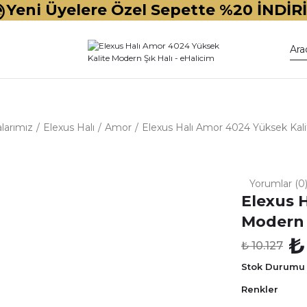
Yeni Üyelere Özel Sepette %20 İNDİR
larımız
Elexus Halı
Amor
Elexus Halı Amor 4024 Yüksek Kali
Yorumlar (0
Elexus 
Modern 
₺
₺ 10.127
Stok Durumu
Renkler