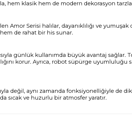
yla, hem klasik hem de modern dekorasyon tarzla
ilen Amor Serisi halılar, dayanıklılığı ve yumuşak
 hem de rahat bir his sunar.
apısıyla günlük kullanımda büyük avantaj sağlar. 
ılığını korur. Ayrıca, robot süpürge uyumluluğu
ığıyla değil, aynı zamanda fonksiyonelliğiyle de 
a sıcak ve huzurlu bir atmosfer yaratır.
nularda yetersiz gördüğünüz noktaları öneri formunu kullanarak tarafımız