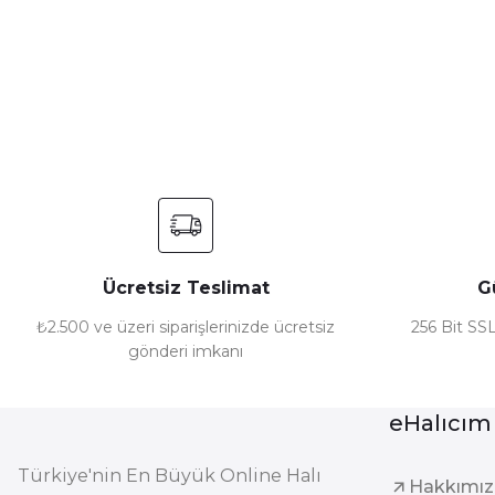
Görüş ve önerileriniz için teşekkür ederiz.
Ürün resmi kalitesiz, bozuk veya görüntülenemiyor.
Ürün açıklamasında eksik bilgiler bulunuyor.
Ürün bilgilerinde hatalar bulunuyor.
Ürün fiyatı diğer sitelerden daha pahalı.
Bu ürüne benzer farklı alternatifler olmalı.
Ücretsiz Teslimat
G
₺2.500 ve üzeri siparişlerinizde ücretsiz
256 Bit SSL
gönderi imkanı
eHalıcım
Türkiye'nin En Büyük Online Halı
Hakkımı