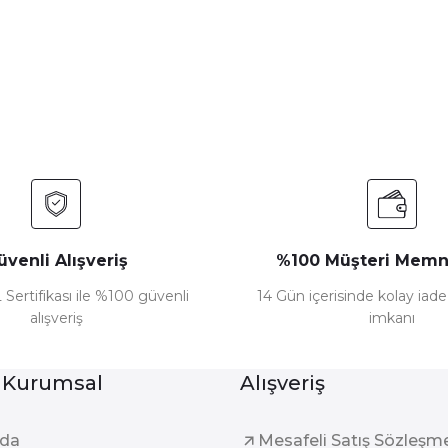
Bu ürüne ilk yorumu siz yapın!
Yorum Yaz
üvenli Alışveriş
%100 Müşteri Memn
 Sertifikası ile %100 güvenli
14 Gün içerisinde kolay iad
alışveriş
imkanı
Gönder
 Kurumsal
Alışveriş
zda
Mesafeli Satış Sözleşm