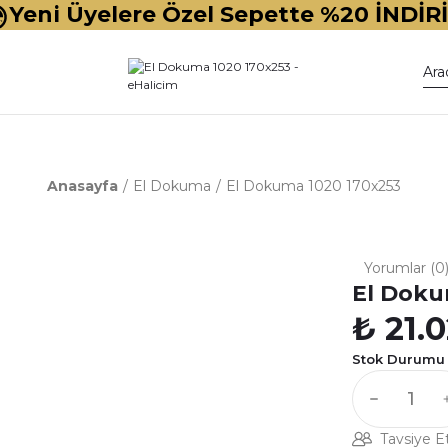
Yeni Üyelere Özel Sepette %20 İNDİR
Anasayfa
El Dokuma
El Dokuma 1020 170x253
Yorumlar (0
El Doku
₺ 21.
Stok Durumu
Tavsiye E