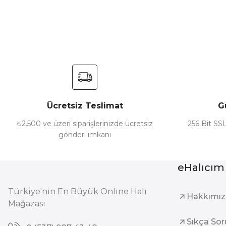
Ürün resmi kalitesiz, bozuk veya görüntülenemiyor.
Ürün açıklamasında eksik bilgiler bulunuyor.
Ürün bilgilerinde hatalar bulunuyor.
Ürün fiyatı diğer sitelerden daha pahalı.
Bu ürüne benzer farklı alternatifler olmalı.
Ücretsiz Teslimat
G
₺2.500 ve üzeri siparişlerinizde ücretsiz
256 Bit SSL
gönderi imkanı
eHalıcım
Türkiye'nin En Büyük Online Halı
Hakkımı
Mağazası
Sıkça Sor