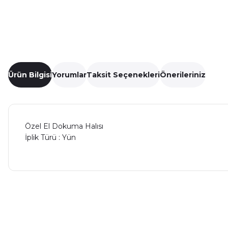
Ürün Bilgisi
Yorumlar
Taksit Seçenekleri
Önerileriniz
Özel El Dokuma Halısı
İplik Türü : Yün
Bu ürünün fiyat bilgisi, resim, ürün açıklamalarında ve diğer ko
Görüş ve önerileriniz için teşekkür ederiz.