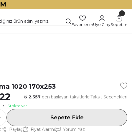
İM
Favorilerim
Üye Girişi
Sepetim
)
ma 1020 170x253
022
₺ 2.357
den başlayan taksitlerle!
Taksit Seçenekleri
Stokta var
Sepete Ekle
t
Paylaş
Fiyat Alarmı
Yorum Yaz