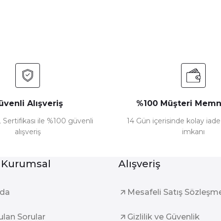
Yorum Yaz
üvenli Alışveriş
%100 Müşteri Memn
 Sertifikası ile %100 güvenli
14 Gün içerisinde kolay iad
alışveriş
imkanı
Gönder
 Kurumsal
Alışveriş
zda
Mesafeli Satış Sözleşm
ulan Sorular
Gizlilik ve Güvenlik