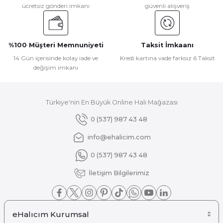
ücretsiz gönderi imkanı
güvenli alışveriş
Ürün açıklamasında eksik bilgiler bulunuyor.
Ürün bilgilerinde hatalar bulunuyor.
Ürün fiyatı diğer sitelerden daha pahalı.
%100 Müşteri Memnuniyeti
Taksit İmkaanı
Bu ürüne benzer farklı alternatifler olmalı.
14 Gün içerisinde kolay iade ve
Kredi kartına vade farksız 6 Taksit
değişim imkanı
Türkiye'nin En Büyük Online Halı Mağazası
Gönder
0 (537) 987 43 48
info@ehalicim.com
0 (537) 987 43 48
İletişim Bilgilerimiz
eHalıcım Kurumsal