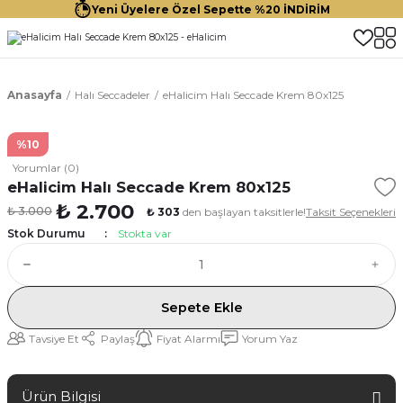
Yeni Üyelere Özel Sepette %20 İNDİRİM
Anasayfa
Halı Seccadeler
eHalicim Halı Seccade Krem 80x125
%10
Yorumlar (0)
eHalicim Halı Seccade Krem 80x125
₺ 2.700
₺ 3.000
₺ 303
den başlayan taksitlerle!
Taksit Seçenekleri
Stok Durumu
Stokta var
Sepete Ekle
Tavsiye Et
Paylaş
Fiyat Alarmı
Yorum Yaz
Ürün Bilgisi