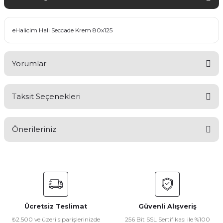
eHalicim Halı Seccade Krem 80x125
Yorumlar
Taksit Seçenekleri
Bu ürüne ilk yorumu siz yapın!
Önerileriniz
Yorum Yaz
Bu ürünün fiyat bilgisi, resim, ürün açıklamalarında ve diğer
konularda yetersiz gördüğünüz noktaları öneri formunu
kullanarak tarafımıza iletebilirsiniz.
Görüş ve önerileriniz için teşekkür ederiz.
Ücretsiz Teslimat
Güvenli Alışveriş
Ürün resmi kalitesiz, bozuk veya görüntülenemiyor.
₺2.500 ve üzeri siparişlerinizde
256 Bit SSL Sertifikası ile %100