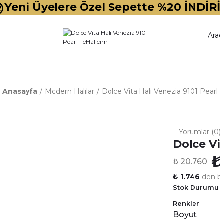
Yeni Üyelere Özel Sepette %20 İNDİR
Anasayfa
Modern Halılar
Dolce Vita Halı Venezia 9101 Pearl
Yorumlar (0
Dolce Vi
₺
₺ 20.760
₺ 1.746
den ba
Stok Durumu
Renkler
Boyut