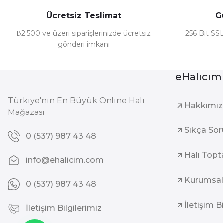
Ücretsiz Teslimat
G
₺2.500 ve üzeri siparişlerinizde ücretsiz
256 Bit SSL
gönderi imkanı
eHalıcım
Türkiye'nin En Büyük Online Halı
Hakkımı
Mağazası
Sıkça Sor
0 (537) 987 43 48
Halı Topt
info@ehalicim.com
Kurumsal
0 (537) 987 43 48
İletişim B
İletişim Bilgilerimiz