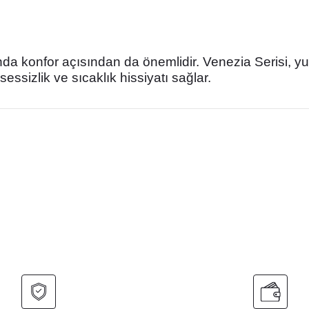
da konfor açısından da önemlidir. Venezia Serisi, y
sessizlik ve sıcaklık hissiyatı sağlar.
nularda yetersiz gördüğünüz noktaları öneri formunu kullanarak tarafımız
Bu ürüne ilk yorumu siz yapın!
Yorum Yaz