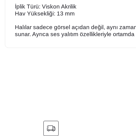
İplik Türü: Viskon Akrilik
Hav Yüksekliği: 13 mm
Halılar sadece görsel açıdan değil, aynı zaman
sunar. Ayrıca ses yalıtım özellikleriyle ortamda 
Bu ürünün fiyat bilgisi, resim, ürün açıklamalarında ve diğer ko
Görüş ve önerileriniz için teşekkür ederiz.
Ürün resmi kalitesiz, bozuk veya görüntülenemiyor.
Ürün açıklamasında eksik bilgiler bulunuyor.
Ürün bilgilerinde hatalar bulunuyor.
Ürün fiyatı diğer sitelerden daha pahalı.
Bu ürüne benzer farklı alternatifler olmalı.