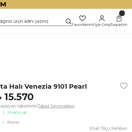
İM
Favorilerim
Üye Girişi
Sepetim
)
ta Halı Venezia 9101 Pearl
 15.570
şlayan taksitlerle!
Taksit Seçenekleri
Stokta var
Beyaz
Ebat Ölçü Rehberi