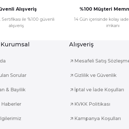
üvenli Alışveriş
%100 Müşteri Memn
 Sertifikası ile %100 güvenli
14 Gün içerisinde kolay iad
alışveriş
imkanı
Gönder
 Kurumsal
Alışveriş
zda
Mesafeli Satış Sözleşm
ulan Sorular
Gizlilik ve Güvenlik
an & Bayilik
İptal ve İade Koşulları
 Haberler
KVKK Politikası
ilgilerimiz
Kampanya Koşulları