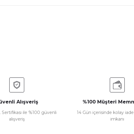
nularda yetersiz gördüğünüz noktaları öneri formunu kullanarak tarafımız
Bu ürüne ilk yorumu siz yapın!
Yorum Yaz
üvenli Alışveriş
%100 Müşteri Memn
 Sertifikası ile %100 güvenli
14 Gün içerisinde kolay iad
alışveriş
imkanı
Gönder