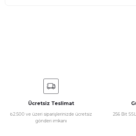
Bu ürünün fiyat bilgisi, resim, ürün açıklamalarında ve diğer ko
Görüş ve önerileriniz için teşekkür ederiz.
Ürün resmi kalitesiz, bozuk veya görüntülenemiyor.
Ürün açıklamasında eksik bilgiler bulunuyor.
Ürün bilgilerinde hatalar bulunuyor.
Ürün fiyatı diğer sitelerden daha pahalı.
Bu ürüne benzer farklı alternatifler olmalı.
Ücretsiz Teslimat
G
₺2.500 ve üzeri siparişlerinizde ücretsiz
256 Bit SSL
gönderi imkanı