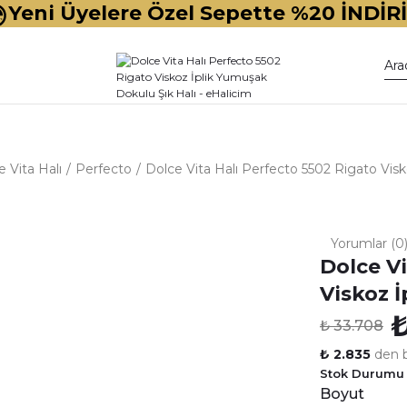
Yeni Üyelere Özel Sepette %20 İNDİR
 Vita Halı
Perfecto
Dolce Vita Halı Perfecto 5502 Rigato Visk
Yorumlar (0
Dolce Vi
Viskoz 
₺
₺ 33.708
₺ 2.835
den b
Stok Durumu
Boyut