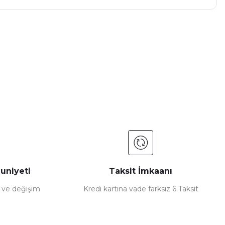
a iletebilirsiniz.
uniyeti
Taksit İmkaanı
e ve değişim
Kredi kartına vade farksız 6 Taksit