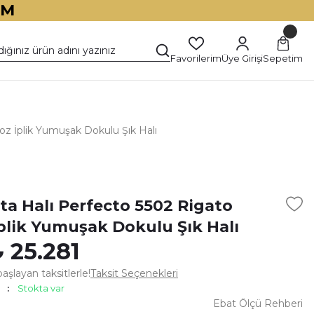
İM
Favorilerim
Üye Girişi
Sepetim
oz İplik Yumuşak Dokulu Şık Halı
)
ta Halı Perfecto 5502 Rigato
İplik Yumuşak Dokulu Şık Halı
 25.281
aşlayan taksitlerle!
Taksit Seçenekleri
Stokta var
Ebat Ölçü Rehberi