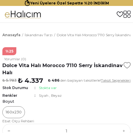
Yeni Üyelere Özel Sepette %20 İNDİRİM
Anasayfa
İskandinav Tarzı
Dolce Vita Halı Morocco 7110 Serry İskandinav
%25
Yorumlar (0)
Dolce Vita Halı Morocco 7110 Serry İskandinav
Halı
₺ 4.337
₺ 5.783
₺ 486
den başlayan taksitlerle!
Taksit Seçenekleri
Stok Durumu
Stokta var
Renkler
Siyah
,
Beyaz
Boyut
160x230
Ebat Ölçü Rehberi