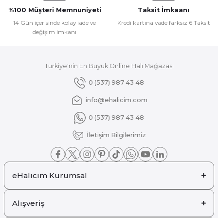
Ürün fiyatı diğer sitelerden daha pahalı.
%100 Müşteri Memnuniyeti
Taksit İmkaanı
Bu ürüne benzer farklı alternatifler olmalı.
14 Gün içerisinde kolay iade ve
Kredi kartına vade farksız 6 Taksit
değişim imkanı
Türkiye'nin En Büyük Online Halı Mağazası
Gönder
0 (537) 987 43 48
info@ehalicim.com
0 (537) 987 43 48
İletişim Bilgilerimiz
eHalıcım Kurumsal
Alışveriş