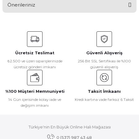
Önerileriniz
Yorum Yaz
Bu ürünün fiyat bilgisi, resim, ürün açıklamalarında ve diğer
konularda yetersiz gördüğünüz noktaları öneri formunu
kullanarak tarafımıza iletebilirsiniz.
Görüş ve önerileriniz için teşekkür ederiz.
Ücretsiz Teslimat
Güvenli Alışveriş
Ürün resmi kalitesiz, bozuk veya görüntülenemiyor.
₺2.500 ve üzeri siparişlerinizde
256 Bit SSL Sertifikası ile %100
ücretsiz gönderi imkanı
güvenli alışveriş
Ürün açıklamasında eksik bilgiler bulunuyor.
Ürün bilgilerinde hatalar bulunuyor.
Ürün fiyatı diğer sitelerden daha pahalı.
%100 Müşteri Memnuniyeti
Taksit İmkaanı
Bu ürüne benzer farklı alternatifler olmalı.
14 Gün içerisinde kolay iade ve
Kredi kartına vade farksız 6 Taksit
değişim imkanı
Türkiye'nin En Büyük Online Halı Mağazası
Gönder
0 (537) 987 43 48