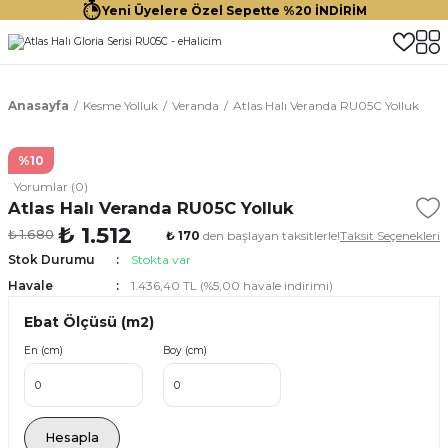
Yeni Üyelere Özel Sepette %20 İNDİRİM
Anasayfa
Kesme Yolluk
Veranda
Atlas Halı Veranda RU05C Yolluk
%10
Yorumlar (0)
Atlas Halı Veranda RU05C Yolluk
₺ 1.512
₺ 1.680
₺ 170
den başlayan taksitlerle!
Taksit Seçenekleri
Stok Durumu
Stokta var
Havale
1.436,40 TL (%5,00 havale indirimi)
Ebat Ölçüsü (m2)
En (cm)
Boy (cm)
Hesapla