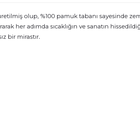
en üretilmiş olup, %100 pamuk tabanı sayesinde z
arak her adımda sıcaklığın ve sanatın hissedildiğ
z bir mirastır.