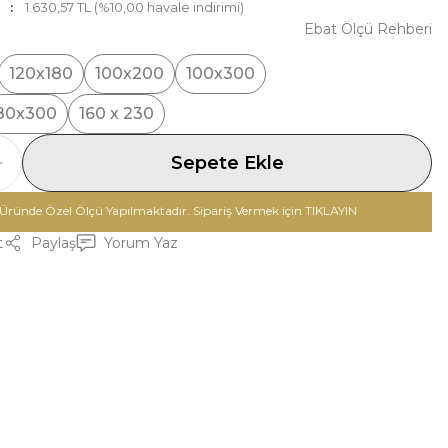
1.630,57 TL (%10,00 havale indirimi)
Ebat Ölçü Rehberi
120x180
100x200
100x300
80x300
160 x 230
Sepete Ekle
Üründe Özel Ölçü Yapılmaktadır. Sipariş Vermek için TIKLAYIN
t
Paylaş
Yorum Yaz