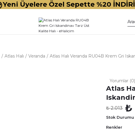
Yeni Üyelere Özel Sepette %20 İNDİR
Atlas Halı
Veranda
Atlas Halı Veranda RU04B Krem Gri Iskand
Yorumlar (0
Atlas H
Iskandin
₺ 
₺ 2.013
Stok Durumu
Renkler