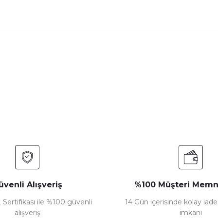
nularda yetersiz gördüğünüz noktaları öneri formunu kullanarak tarafımız
Bu ürüne ilk yorumu siz yapın!
Yorum Yaz
üvenli Alışveriş
%100 Müşteri Memn
 Sertifikası ile %100 güvenli
14 Gün içerisinde kolay iad
alışveriş
imkanı
Gönder