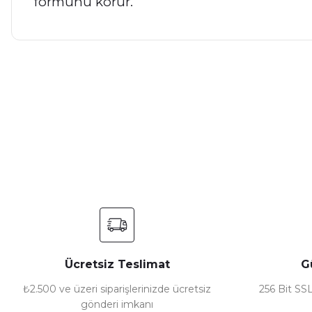
formunu korur.
Bu ürünün fiyat bilgisi, resim, ürün açıklamalarında ve diğer ko
Görüş ve önerileriniz için teşekkür ederiz.
Ürün resmi kalitesiz, bozuk veya görüntülenemiyor.
Ürün açıklamasında eksik bilgiler bulunuyor.
Ürün bilgilerinde hatalar bulunuyor.
Ürün fiyatı diğer sitelerden daha pahalı.
Bu ürüne benzer farklı alternatifler olmalı.
Ücretsiz Teslimat
G
₺2.500 ve üzeri siparişlerinizde ücretsiz
256 Bit SSL
gönderi imkanı