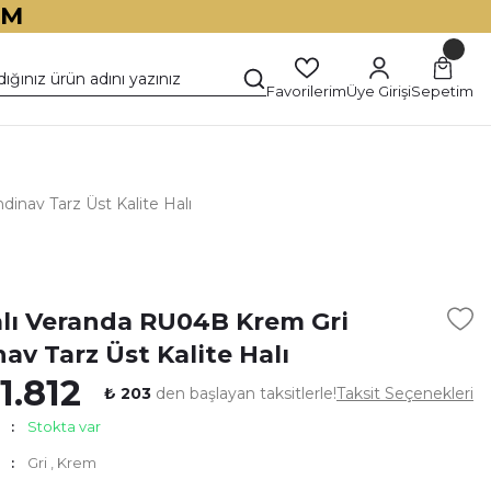
İM
Favorilerim
Üye Girişi
Sepetim
inav Tarz Üst Kalite Halı
)
alı Veranda RU04B Krem Gri
av Tarz Üst Kalite Halı
1.812
₺ 203
den başlayan taksitlerle!
Taksit Seçenekleri
Stokta var
Gri
,
Krem