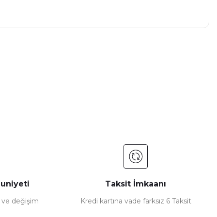
a iletebilirsiniz.
uniyeti
Taksit İmkaanı
e ve değişim
Kredi kartına vade farksız 6 Taksit