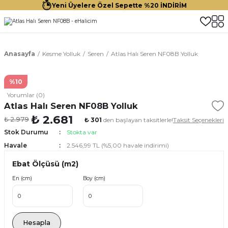
Yeni Üyelere Özel Sepette %20 İNDİRİM
Anasayfa
Kesme Yolluk
Seren
Atlas Halı Seren NF08B Yolluk
%10
Yorumlar (0)
Atlas Halı Seren NF08B Yolluk
₺ 2.681
₺ 2.979
₺ 301
den başlayan taksitlerle!
Taksit Seçenekleri
Stok Durumu
Stokta var
Havale
2.546,99 TL (%5,00 havale indirimi)
Ebat Ölçüsü (m2)
En (cm)
Boy (cm)
Hesapla