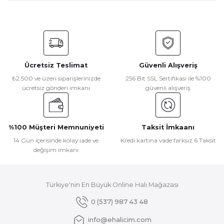
Yorum Yaz
Bu ürünün fiyat bilgisi, resim, ürün açıklamalarında ve diğer
konularda yetersiz gördüğünüz noktaları öneri formunu
kullanarak tarafımıza iletebilirsiniz.
Görüş ve önerileriniz için teşekkür ederiz.
Ücretsiz Teslimat
Güvenli Alışveriş
Ürün resmi kalitesiz, bozuk veya görüntülenemiyor.
₺2.500 ve üzeri siparişlerinizde
256 Bit SSL Sertifikası ile %100
ücretsiz gönderi imkanı
güvenli alışveriş
Ürün açıklamasında eksik bilgiler bulunuyor.
Ürün bilgilerinde hatalar bulunuyor.
Ürün fiyatı diğer sitelerden daha pahalı.
%100 Müşteri Memnuniyeti
Taksit İmkaanı
Bu ürüne benzer farklı alternatifler olmalı.
14 Gün içerisinde kolay iade ve
Kredi kartına vade farksız 6 Taksit
değişim imkanı
Türkiye'nin En Büyük Online Halı Mağazası
Gönder
0 (537) 987 43 48
info@ehalicim.com