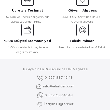
Görüş ve önerileriniz için teşekkür ederiz.
Ücretsiz Teslimat
Güvenli Alışveriş
Ürün resmi kalitesiz, bozuk veya görüntülenemiyor.
₺2.500 ve üzeri siparişlerinizde
256 Bit SSL Sertifikası ile %100
ücretsiz gönderi imkanı
güvenli alışveriş
Ürün açıklamasında eksik bilgiler bulunuyor.
Ürün bilgilerinde hatalar bulunuyor.
Ürün fiyatı diğer sitelerden daha pahalı.
%100 Müşteri Memnuniyeti
Taksit İmkaanı
Bu ürüne benzer farklı alternatifler olmalı.
14 Gün içerisinde kolay iade ve
Kredi kartına vade farksız 6 Taksit
değişim imkanı
Türkiye'nin En Büyük Online Halı Mağazası
Gönder
0 (537) 987 43 48
info@ehalicim.com
0 (537) 987 43 48
İletişim Bilgilerimiz