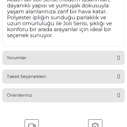
dayanıklı yapısı ve yumuşak dokusuyla
yaşam alanlarınıza zarif bir hava katar.
Polyester ipliğin sunduğu parlaklık ve
uzun ömürlülüğü ile Joli Serisi, şıklığı ve
konforu bir arada arayanlar için ideal bir
seçenek sunuyor.
Yorumlar
Taksit Seçenekleri
Bu ürüne ilk yorumu siz yapın!
Önerileriniz
Yorum Yaz
Bu ürünün fiyat bilgisi, resim, ürün açıklamalarında ve diğer
konularda yetersiz gördüğünüz noktaları öneri formunu
kullanarak tarafımıza iletebilirsiniz.