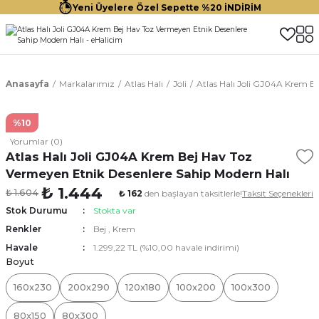
Yeni Üyelere Özel Sepette %20 İNDİRİM
Anasayfa
Markalarımız
Atlas Halı
Joli
Atlas Halı Joli GJ04A Krem B
%10
Yorumlar (0)
Atlas Halı Joli GJ04A Krem Bej Hav Toz
Vermeyen Etnik Desenlere Sahip Modern Halı
₺ 1.444
₺ 1.604
₺ 162
den başlayan taksitlerle!
Taksit Seçenekleri
Stok Durumu
Stokta var
Renkler
Bej
,
Krem
Havale
1.299,22 TL (%10,00 havale indirimi)
Boyut
160x230
200x290
120x180
100x200
100x300
80x150
80x300