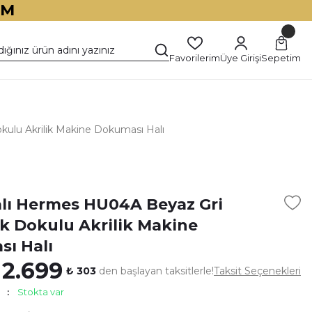
İM
Favorilerim
Üye Girişi
Sepetim
ulu Akrilik Makine Dokuması Halı
)
alı Hermes HU04A Beyaz Gri
 Dokulu Akrilik Makine
ı Halı
 2.699
₺ 303
den başlayan taksitlerle!
Taksit Seçenekleri
Stokta var