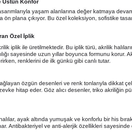
ve Üstün Konfor
n tasarımlarıyla yaşam alanlarına değer katmaya devam 
la ön plana çıkıyor. Bu özel koleksiyon, sofistike ta
ran Özel İplik
rilik iplik ile üretilmektedir. Bu iplik türü, akrilik ha
ğı sayesinde uzun yıllar boyunca formunu korur. Akri
ken, renklerini de ilk günkü gibi canlı tutar.
layan özgün desenleri ve renk tonlarıyla dikkat çeker
vke hitap eder. Göz alıcı desenler, triko akriliğin pü
 halılar, ayak altında yumuşak ve konforlu bir his bı
ar. Antibakteriyel ve anti-alerjik özellikleri sayesinde 