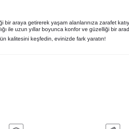
ği bir araya getirerek yaşam alanlarınıza zarafet katıyo
lığı ile uzun yıllar boyunca konfor ve güzelliği bir ar
n kalitesini keşfedin, evinizde fark yaratın!
nularda yetersiz gördüğünüz noktaları öneri formunu kullanarak tarafımız
Bu ürüne ilk yorumu siz yapın!
Yorum Yaz