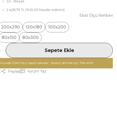
Gri
,
Beyaz
2.428,79 TL (%10,00 havale indirimi)
Ebat Ölçü Rehberi
200x290
120x180
100x200
80x150
80x300
Sepete Ekle
Üründe Özel Ölçü Yapılmaktadır. Sipariş Vermek için TIKLAYIN
t
Paylaş
Yorum Yaz