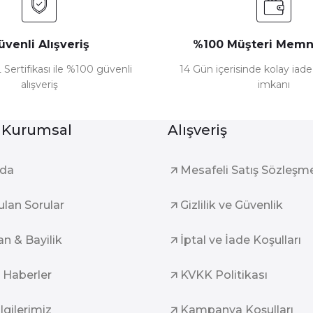
üvenli Alışveriş
%100 Müşteri Memn
 Sertifikası ile %100 güvenli
14 Gün içerisinde kolay iad
alışveriş
imkanı
Gönder
 Kurumsal
Alışveriş
zda
Mesafeli Satış Sözleşm
ulan Sorular
Gizlilik ve Güvenlik
an & Bayilik
İptal ve İade Koşulları
 Haberler
KVKK Politikası
ilgilerimiz
Kampanya Koşulları