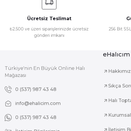
Ücretsiz Teslimat
G
₺2.500 ve üzeri siparişlerinizde ücretsiz
256 Bit SSL
gönderi imkanı
eHalıcım
Türkiye'nin En Büyük Online Halı
Hakkımı
Mağazası
Sıkça Sor
0 (537) 987 43 48
Halı Topt
info@ehalicim.com
Kurumsal
0 (537) 987 43 48
İletişim B