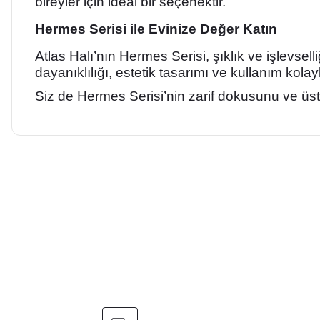
bireyler için ideal bir seçenektir.
Hermes Serisi ile Evinize Değer Katın
Atlas Halı’nın Hermes Serisi, şıklık ve işlevselli
dayanıklılığı, estetik tasarımı ve kullanım kolay
Siz de Hermes Serisi’nin zarif dokusunu ve üstü
Bu ürünün fiyat bilgisi, resim, ürün açıklamalarında ve diğer ko
Görüş ve önerileriniz için teşekkür ederiz.
Ürün resmi kalitesiz, bozuk veya görüntülenemiyor.
Ürün açıklamasında eksik bilgiler bulunuyor.
Ürün bilgilerinde hatalar bulunuyor.
Ürün fiyatı diğer sitelerden daha pahalı.
Bu ürüne benzer farklı alternatifler olmalı.