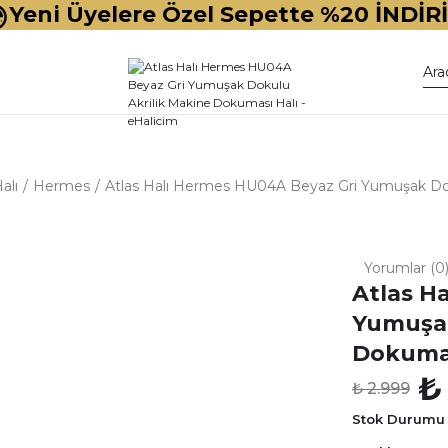
Yeni Üyelere Özel Sepette %20 İNDİR
alı
Hermes
Atlas Halı Hermes HU04A Beyaz Gri Yumuşak Dok
Yorumlar (0
Atlas H
Yumuşak
Dokumas
₺
₺ 2.999
Stok Durumu