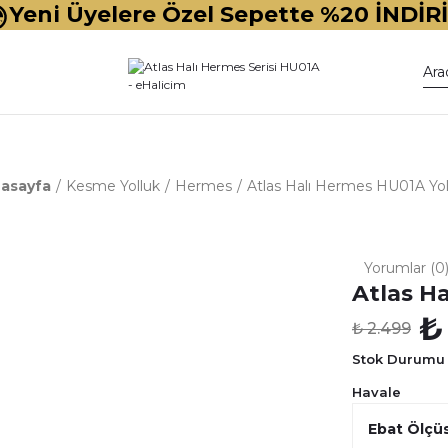
Yeni Üyelere Özel Sepette %20 İNDİR
asayfa
Kesme Yolluk
Hermes
Atlas Halı Hermes HU01A Yol
Yorumlar (0
Atlas H
₺
₺ 2.499
Stok Durumu
Havale
Ebat Ölçü