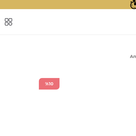
An
%10