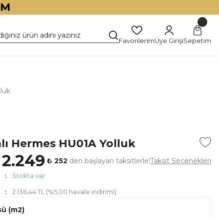
İM
Favorilerim
Üye Girişi
Sepetim
luk
)
alı Hermes HU01A Yolluk
 2.249
₺ 252
den başlayan taksitlerle!
Taksit Seçenekleri
Stokta var
2.136,44 TL (%5,00 havale indirimi)
sü (m2)