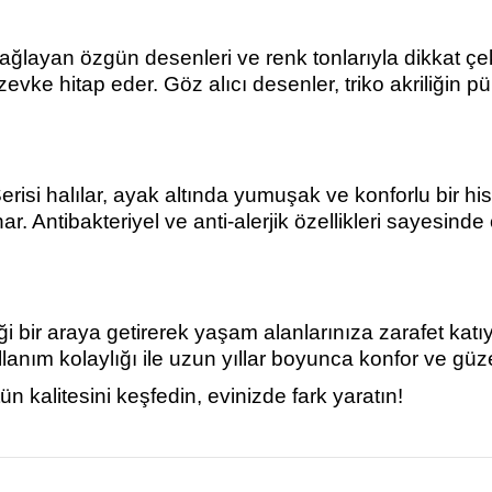
layan özgün desenleri ve renk tonlarıyla dikkat çeker
vke hitap eder. Göz alıcı desenler, triko akriliğin pü
Serisi halılar, ayak altında yumuşak ve konforlu bir h
ar. Antibakteriyel ve anti-alerjik özellikleri sayesinde 
ği bir araya getirerek yaşam alanlarınıza zarafet katıyo
llanım kolaylığı ile uzun yıllar boyunca konfor ve güze
n kalitesini keşfedin, evinizde fark yaratın!