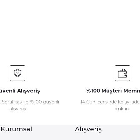
nularda yetersiz gördüğünüz noktaları öneri formunu kullanarak tarafımız
Bu ürüne ilk yorumu siz yapın!
Yorum Yaz
üvenli Alışveriş
%100 Müşteri Memn
 Sertifikası ile %100 güvenli
14 Gün içerisinde kolay iad
alışveriş
imkanı
Gönder
 Kurumsal
Alışveriş