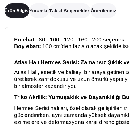
Ürün Bilgisi
Yorumlar
Taksit Seçenekleri
Önerileriniz
En ebatı:
80 - 100 - 120 - 160 - 200 seçeneklerin
Boy ebatı:
100 cm'den fazla olacak şekilde isten
Atlas Halı Hermes Serisi: Zamansız Şıklık 
Atlas Halı, estetik ve kaliteyi bir araya getire
üretilerek zarif dokusu ve uzun ömürlü yapısıy
bir atmosfer kazandırıyor.
Triko Akrilik: Yumuşaklık ve Dayanıklılığı Bu
Hermes Serisi halıları, özel olarak geliştirilen tr
güçlendirirken, aynı zamanda yüksek dayanıklılı
ezilmelere ve deformasyona karşı direnç gösterir