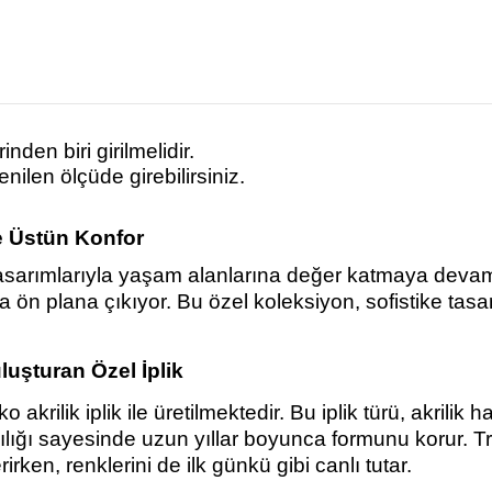
den biri girilmelidir.
ilen ölçüde girebilirsiniz.
ve Üstün Konfor
n tasarımlarıyla yaşam alanlarına değer katmaya devam e
la ön plana çıkıyor. Bu özel koleksiyon, sofistike ta
luşturan Özel İplik
iko akrilik iplik ile üretilmektedir. Bu iplik türü, akril
ğı sayesinde uzun yıllar boyunca formunu korur. Triko
ken, renklerini de ilk günkü gibi canlı tutar.