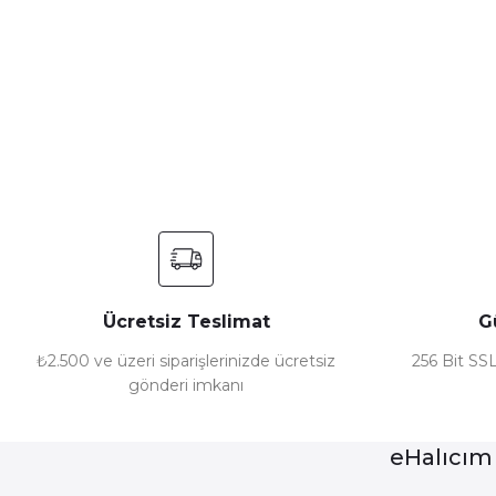
Bu ürünün fiyat bilgisi, resim, ürün açıklamalarında ve diğer ko
Görüş ve önerileriniz için teşekkür ederiz.
Ürün resmi kalitesiz, bozuk veya görüntülenemiyor.
Ürün açıklamasında eksik bilgiler bulunuyor.
Ürün bilgilerinde hatalar bulunuyor.
Ürün fiyatı diğer sitelerden daha pahalı.
Bu ürüne benzer farklı alternatifler olmalı.
Ücretsiz Teslimat
G
₺2.500 ve üzeri siparişlerinizde ücretsiz
256 Bit SSL
gönderi imkanı
eHalıcım