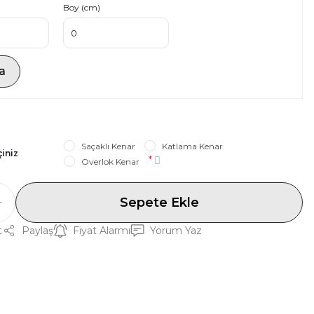
Boy (cm)
a
Saçaklı Kenar
Katlama Kenar
çiniz
*
Overlok Kenar
Sepete Ekle
t
Paylaş
Fiyat Alarmı
Yorum Yaz