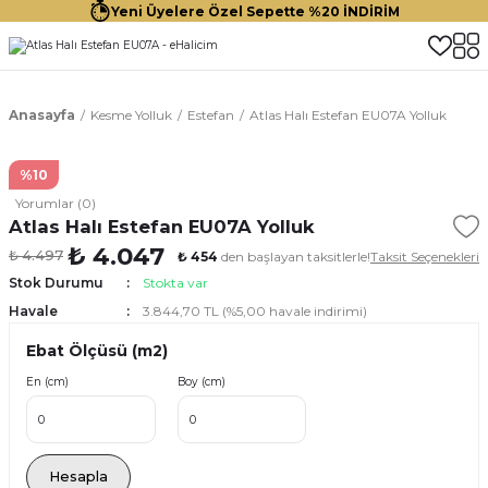
Yeni Üyelere Özel Sepette %20 İNDİRİM
Anasayfa
Kesme Yolluk
Estefan
Atlas Halı Estefan EU07A Yolluk
%10
Yorumlar (0)
Atlas Halı Estefan EU07A Yolluk
₺ 4.047
₺ 4.497
₺ 454
den başlayan taksitlerle!
Taksit Seçenekleri
Stok Durumu
Stokta var
Havale
3.844,70 TL (%5,00 havale indirimi)
Ebat Ölçüsü (m2)
En (cm)
Boy (cm)
Hesapla