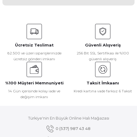
Yorum Yaz
Bu ürünün fiyat bilgisi, resim, ürün açıklamalarında ve diğer
konularda yetersiz gördüğünüz noktaları öneri formunu
kullanarak tarafımıza iletebilirsiniz.
Görüş ve önerileriniz için teşekkür ederiz.
Ücretsiz Teslimat
Güvenli Alışveriş
Ürün resmi kalitesiz, bozuk veya görüntülenemiyor.
₺2.500 ve üzeri siparişlerinizde
256 Bit SSL Sertifikası ile %100
ücretsiz gönderi imkanı
güvenli alışveriş
Ürün açıklamasında eksik bilgiler bulunuyor.
Ürün bilgilerinde hatalar bulunuyor.
Ürün fiyatı diğer sitelerden daha pahalı.
%100 Müşteri Memnuniyeti
Taksit İmkaanı
Bu ürüne benzer farklı alternatifler olmalı.
14 Gün içerisinde kolay iade ve
Kredi kartına vade farksız 6 Taksit
değişim imkanı
Türkiye'nin En Büyük Online Halı Mağazası
Gönder
0 (537) 987 43 48