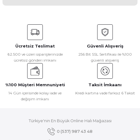
Yorum Yaz
Bu ürünün fiyat bilgisi, resim, ürün açıklamalarında ve diğer
konularda yetersiz gördüğünüz noktaları öneri formunu
kullanarak tarafımıza iletebilirsiniz.
Görüş ve önerileriniz için teşekkür ederiz.
Ücretsiz Teslimat
Güvenli Alışveriş
Ürün resmi kalitesiz, bozuk veya görüntülenemiyor.
₺2.500 ve üzeri siparişlerinizde
256 Bit SSL Sertifikası ile %100
ücretsiz gönderi imkanı
güvenli alışveriş
Ürün açıklamasında eksik bilgiler bulunuyor.
Ürün bilgilerinde hatalar bulunuyor.
Ürün fiyatı diğer sitelerden daha pahalı.
%100 Müşteri Memnuniyeti
Taksit İmkaanı
Bu ürüne benzer farklı alternatifler olmalı.
14 Gün içerisinde kolay iade ve
Kredi kartına vade farksız 6 Taksit
değişim imkanı
Türkiye'nin En Büyük Online Halı Mağazası
Gönder
0 (537) 987 43 48