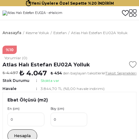
Yeni Üyelere Özel Sepette %20 İNDİRİM
Anasayfa
Kesme Yolluk
Estefan
Atlas Halı Estefan EU02A Yolluk
%10
Yorumlar (0)
Atlas Halı Estefan EU02A Yolluk
₺ 4.047
₺ 4.497
₺ 454
den başlayan taksitlerle!
Taksit Seçenekleri
Stok Durumu
Stokta var
Havale
3.844,70 TL (%5,00 havale indirimi)
Ebat Ölçüsü (m2)
En (cm)
Boy (cm)
Hesapla