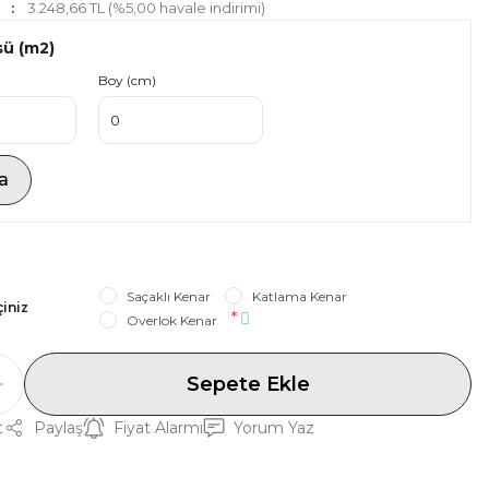
3.248,66 TL (%5,00 havale indirimi)
sü (m2)
Boy (cm)
a
Saçaklı Kenar
Katlama Kenar
çiniz
*
Overlok Kenar
Sepete Ekle
t
Paylaş
Fiyat Alarmı
Yorum Yaz