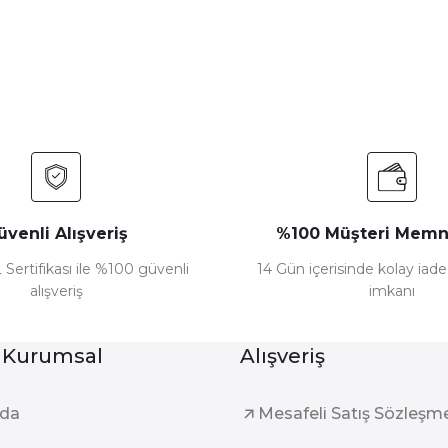
Yorum Yaz
üvenli Alışveriş
%100 Müşteri Memn
 Sertifikası ile %100 güvenli
14 Gün içerisinde kolay iad
alışveriş
imkanı
Gönder
 Kurumsal
Alışveriş
zda
Mesafeli Satış Sözleşm