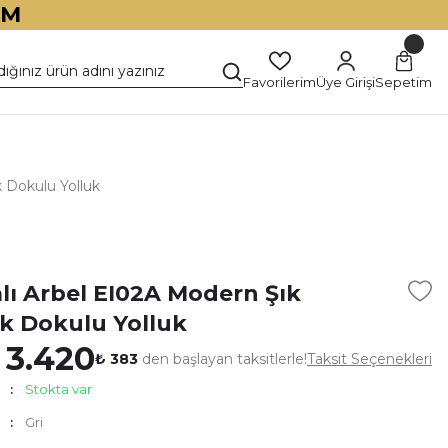
İM
Favorilerim
Üye Girişi
Sepetim
 Dokulu Yolluk
)
alı Arbel EI02A Modern Şık
 Dokulu Yolluk
 3.420
₺ 383
den başlayan taksitlerle!
Taksit Seçenekleri
Stokta var
Gri