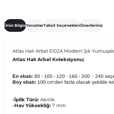
Ürün Bilgisi
Yorumlar
Taksit Seçenekleri
Önerileriniz
Atlas Halı Arbel EI02A Modern Şık Yumuşak
Atlas Halı Arbel Koleksiyonu;
En ebatı:
80 - 100 - 120 - 160 - 200 - 240 seçen
Boy ebatı:
100 cm'den fazla olacak şekilde iste
-İplik Türü:
Akrilik
-Hav Yüksekliğ:
7 mm