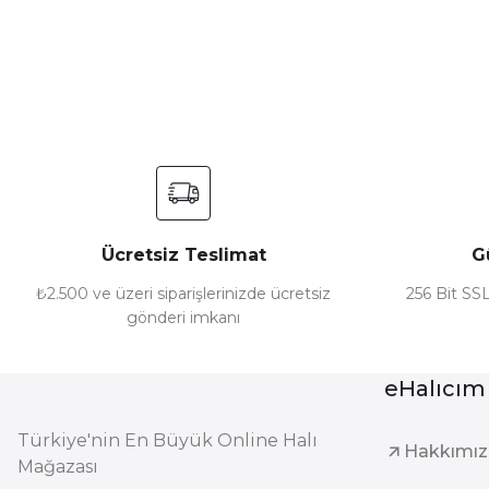
Ürün resmi kalitesiz, bozuk veya görüntülenemiyor.
Ürün açıklamasında eksik bilgiler bulunuyor.
Ürün bilgilerinde hatalar bulunuyor.
Ürün fiyatı diğer sitelerden daha pahalı.
Bu ürüne benzer farklı alternatifler olmalı.
Ücretsiz Teslimat
G
₺2.500 ve üzeri siparişlerinizde ücretsiz
256 Bit SSL
gönderi imkanı
eHalıcım
Türkiye'nin En Büyük Online Halı
Hakkımı
Mağazası