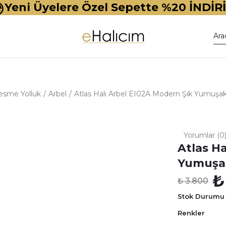
Yeni Üyelere Özel Sepette %20 İNDİR
esme Yolluk
Arbel
Atlas Halı Arbel EI02A Modern Şık Yumuşak
Yorumlar (0
Atlas H
Yumuşak
₺
₺ 3.800
Stok Durumu
Renkler