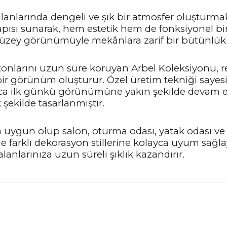
lanlarında dengeli ve şık bir atmosfer oluşturma
ısı sunarak, hem estetik hem de fonksiyonel bir 
yüzey görünümüyle mekânlara zarif bir bütünlük 
tonlarını uzun süre koruyan Arbel Koleksiyonu,
bir görünüm oluşturur. Özel üretim tekniği say
ca ilk günkü görünümüne yakın şekilde devam ede
şekilde tasarlanmıştır.
uygun olup salon, oturma odası, yatak odası ve 
yle farklı dekorasyon stillerine kolayca uyum sağl
nlarınıza uzun süreli şıklık kazandırır.
nularda yetersiz gördüğünüz noktaları öneri formunu kullanarak tarafımız
Bu ürüne ilk yorumu siz yapın!