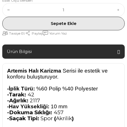
Ebat Ölçü Rehberi
Sepete Ekle
Tavsiye Et
Paylaş
Yorum Yaz
Ürün Bilgisi
Artemis Halı Karizma
Serisi
ile estetik ve
konforu buluşturuyor.
-İplik Türü:
%60 Polip %40 Polyester
-Tarak:
42
-Ağırlık:
2117
-Hav Yüksekliği:
10 mm
-Dokuma Sıklığı:
457
-Saçak Tipi:
Spor
(
Akrilik
)