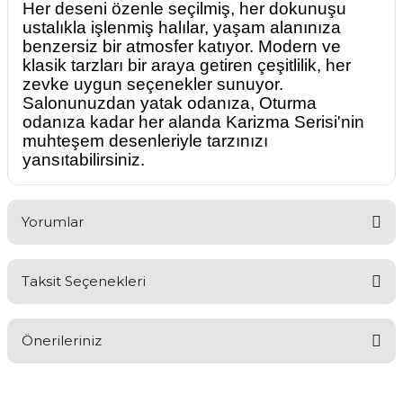
Her deseni özenle seçilmiş, her dokunuşu
ustalıkla işlenmiş halılar, yaşam alanınıza
benzersiz bir atmosfer katıyor. Modern ve
klasik tarzları bir araya getiren çeşitlilik, her
zevke uygun seçenekler sunuyor.
Salonunuzdan yatak odanıza, Oturma
odanıza kadar her alanda Karizma Serisi'nin
muhteşem desenleriyle tarzınızı
yansıtabilirsiniz.
Yorumlar
Taksit Seçenekleri
Bu ürüne ilk yorumu siz yapın!
Önerileriniz
Yorum Yaz
Bu ürünün fiyat bilgisi, resim, ürün açıklamalarında ve diğer