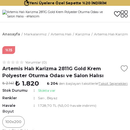
Yeni Üyelere Özel Sepette %20 İNDİRİM
Anasayfa
Markalarımız
Artemis Halı
Karizma
Artemis Halı Karizma
%15
Yorumlar (0)
Artemis Halı Karizma 2811G Gold Krem
Polyester Oturma Odası ve Salon Halısı
₺ 1.820
₺ 2.141
₺ 204
den başlayan taksitlerle!
Taksit Seçenekleri
Stok Durumu
Stokta var
Renkler
Sarı
,
Beyaz
Havale
1.728,70 TL (%5,00 havale indirimi)
Boyut
100x200