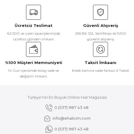
konularda yetersiz gördüğünüz noktaları öneri formunu
kullanarak tarafımıza iletebilirsiniz.
Görüş ve önerileriniz için teşekkür ederiz.
Ücretsiz Teslimat
Güvenli Alışveriş
Ürün resmi kalitesiz, bozuk veya görüntülenemiyor.
₺2.500 ve üzeri siparişlerinizde
256 Bit SSL Sertifikası ile %100
ücretsiz gönderi imkanı
güvenli alışveriş
Ürün açıklamasında eksik bilgiler bulunuyor.
Ürün bilgilerinde hatalar bulunuyor.
Ürün fiyatı diğer sitelerden daha pahalı.
%100 Müşteri Memnuniyeti
Taksit İmkaanı
Bu ürüne benzer farklı alternatifler olmalı.
14 Gün içerisinde kolay iade ve
Kredi kartına vade farksız 6 Taksit
değişim imkanı
Türkiye'nin En Büyük Online Halı Mağazası
Gönder
0 (537) 987 43 48
info@ehalicim.com
0 (537) 987 43 48