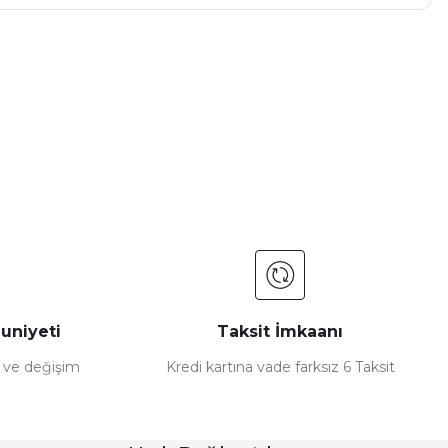
a iletebilirsiniz.
uniyeti
Taksit İmkaanı
e ve değişim
Kredi kartına vade farksız 6 Taksit