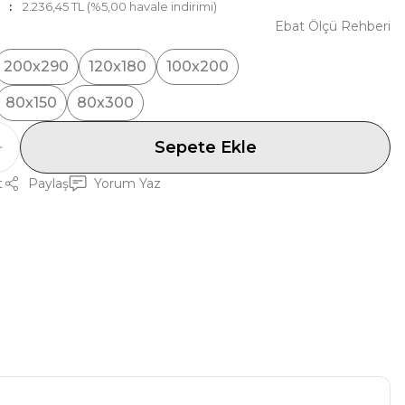
2.236,45 TL (%5,00 havale indirimi)
Ebat Ölçü Rehberi
200x290
120x180
100x200
80x150
80x300
Sepete Ekle
t
Paylaş
Yorum Yaz