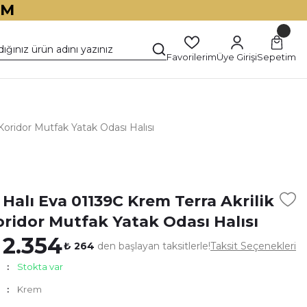
İM
Favorilerim
Üye Girişi
Sepetim
Koridor Mutfak Yatak Odası Halısı
)
Halı Eva 01139C Krem Terra Akrilik
oridor Mutfak Yatak Odası Halısı
 2.354
₺ 264
den başlayan taksitlerle!
Taksit Seçenekleri
Stokta var
Krem