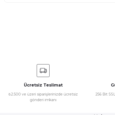
Bu ürünün fiyat bilgisi, resim, ürün açıklamalarında ve diğer ko
Görüş ve önerileriniz için teşekkür ederiz.
Ürün resmi kalitesiz, bozuk veya görüntülenemiyor.
Ürün açıklamasında eksik bilgiler bulunuyor.
Ürün bilgilerinde hatalar bulunuyor.
Ürün fiyatı diğer sitelerden daha pahalı.
Bu ürüne benzer farklı alternatifler olmalı.
Ücretsiz Teslimat
G
₺2.500 ve üzeri siparişlerinizde ücretsiz
256 Bit SSL
gönderi imkanı