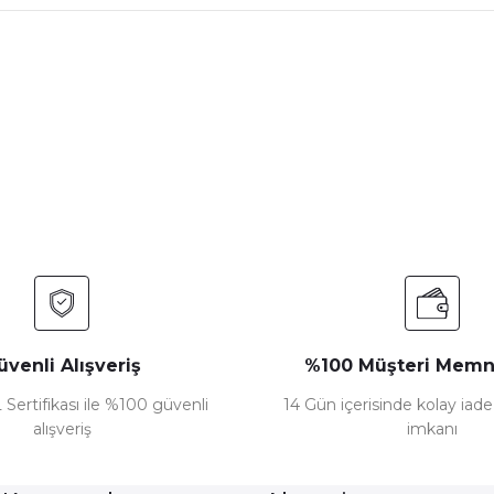
nularda yetersiz gördüğünüz noktaları öneri formunu kullanarak tarafımız
Bu ürüne ilk yorumu siz yapın!
Yorum Yaz
üvenli Alışveriş
%100 Müşteri Memn
 Sertifikası ile %100 güvenli
14 Gün içerisinde kolay iad
alışveriş
imkanı
Gönder