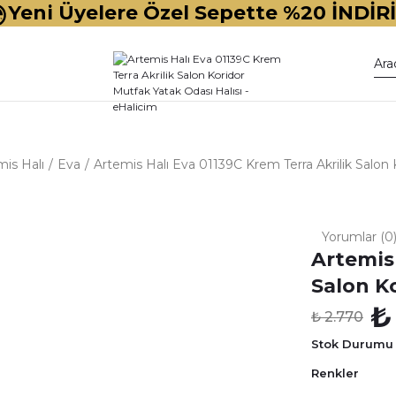
Yeni Üyelere Özel Sepette %20 İNDİR
is Halı
Eva
Artemis Halı Eva 01139C Krem Terra Akrilik Salon 
Yorumlar (0
Artemis 
Salon K
₺
₺ 2.770
Stok Durumu
Renkler