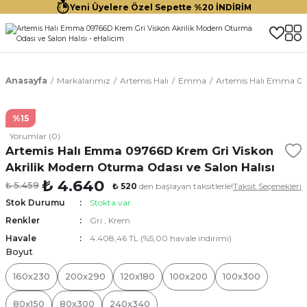
Yeni Üyelere Özel Sepette %20 İNDİRİM
Anasayfa
Markalarımız
Artemis Halı
Emma
Artemis Halı Emma 097
%15
Yorumlar (0)
Artemis Halı Emma 09766D Krem Gri Viskon
Akrilik Modern Oturma Odası ve Salon Halısı
₺ 4.640
₺ 5.459
₺ 520
den başlayan taksitlerle!
Taksit Seçenekleri
Stok Durumu
Stokta var
Renkler
Gri
,
Krem
Havale
4.408,46 TL (%5,00 havale indirimi)
Boyut
160x230
200x290
120x180
100x200
100x300
80x150
80x300
240x340