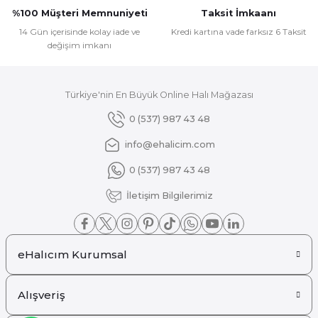
Ürün fiyatı diğer sitelerden daha pahalı.
%100 Müşteri Memnuniyeti
Taksit İmkaanı
Bu ürüne benzer farklı alternatifler olmalı.
14 Gün içerisinde kolay iade ve
Kredi kartına vade farksız 6 Taksit
değişim imkanı
Türkiye'nin En Büyük Online Halı Mağazası
Gönder
0 (537) 987 43 48
info@ehalicim.com
0 (537) 987 43 48
İletişim Bilgilerimiz
eHalıcım Kurumsal
Alışveriş