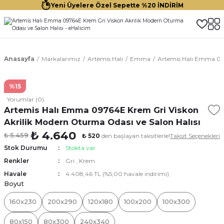
Yeni Üyelere Özel Sepette %20 İNDİRİM
Anasayfa
Markalarımız
Artemis Halı
Emma
Artemis Halı Emma 097
%15
Yorumlar (0)
Artemis Halı Emma 09764E Krem Gri Viskon
Akrilik Modern Oturma Odası ve Salon Halısı
₺ 4.640
₺ 5.459
₺ 520
den başlayan taksitlerle!
Taksit Seçenekleri
Stok Durumu
Stokta var
Renkler
Gri
,
Krem
Havale
4.408,46 TL (%5,00 havale indirimi)
Boyut
160x230
200x290
120x180
100x200
100x300
80x150
80x300
240x340