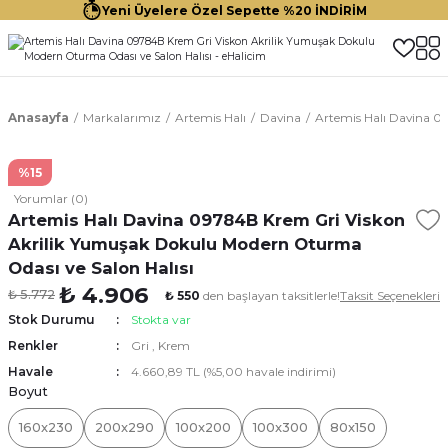
Yeni Üyelere Özel Sepette %20 İNDİRİM
Anasayfa
Markalarımız
Artemis Halı
Davina
Artemis Halı Davina 0
%15
Yorumlar (0)
Artemis Halı Davina 09784B Krem Gri Viskon
Akrilik Yumuşak Dokulu Modern Oturma
Odası ve Salon Halısı
₺ 4.906
₺ 5.772
₺ 550
den başlayan taksitlerle!
Taksit Seçenekleri
Stok Durumu
Stokta var
Renkler
Gri
,
Krem
Havale
4.660,89 TL (%5,00 havale indirimi)
Boyut
160x230
200x290
100x200
100x300
80x150