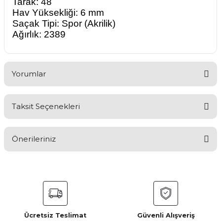
Tarak: 48
Hav Yüksekliği: 6 mm
Saçak Tipi: Spor (Akrilik)
Ağırlık: 2389
Yorumlar
Taksit Seçenekleri
Bu ürüne ilk yorumu siz yapın!
Önerileriniz
Yorum Yaz
Bu ürünün fiyat bilgisi, resim, ürün açıklamalarında ve diğer
konularda yetersiz gördüğünüz noktaları öneri formunu
kullanarak tarafımıza iletebilirsiniz.
Görüş ve önerileriniz için teşekkür ederiz.
Ücretsiz Teslimat
Güvenli Alışveriş