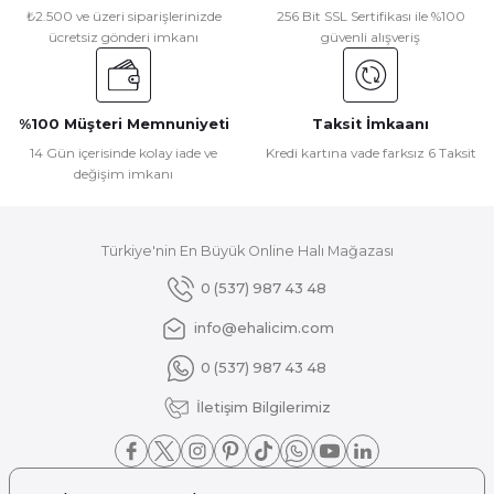
Ürün resmi kalitesiz, bozuk veya görüntülenemiyor.
₺2.500 ve üzeri siparişlerinizde
256 Bit SSL Sertifikası ile %100
ücretsiz gönderi imkanı
güvenli alışveriş
Ürün açıklamasında eksik bilgiler bulunuyor.
Ürün bilgilerinde hatalar bulunuyor.
Ürün fiyatı diğer sitelerden daha pahalı.
%100 Müşteri Memnuniyeti
Taksit İmkaanı
Bu ürüne benzer farklı alternatifler olmalı.
14 Gün içerisinde kolay iade ve
Kredi kartına vade farksız 6 Taksit
değişim imkanı
Türkiye'nin En Büyük Online Halı Mağazası
Gönder
0 (537) 987 43 48
info@ehalicim.com
0 (537) 987 43 48
İletişim Bilgilerimiz