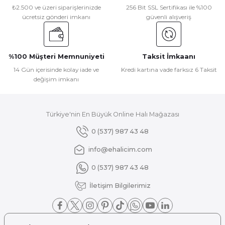
Ürün resmi kalitesiz, bozuk veya görüntülenemiyor.
₺2.500 ve üzeri siparişlerinizde
256 Bit SSL Sertifikası ile %100
ücretsiz gönderi imkanı
güvenli alışveriş
Ürün açıklamasında eksik bilgiler bulunuyor.
Ürün bilgilerinde hatalar bulunuyor.
Ürün fiyatı diğer sitelerden daha pahalı.
%100 Müşteri Memnuniyeti
Taksit İmkaanı
Bu ürüne benzer farklı alternatifler olmalı.
14 Gün içerisinde kolay iade ve
Kredi kartına vade farksız 6 Taksit
değişim imkanı
Türkiye'nin En Büyük Online Halı Mağazası
Gönder
0 (537) 987 43 48
info@ehalicim.com
0 (537) 987 43 48
İletişim Bilgilerimiz