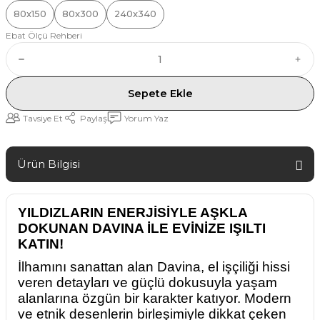
80x150
80x300
240x340
Ebat Ölçü Rehberi
Sepete Ekle
Tavsiye Et
Paylaş
Yorum Yaz
Ürün Bilgisi
YILDIZLARIN ENERJİSİYLE AŞKLA
DOKUNAN DAVINA İLE EVİNİZE IŞILTI
KATIN!
İlhamını sanattan alan Davina, el işçiliği hissi
veren detayları ve güçlü dokusuyla yaşam
alanlarına özgün bir karakter katıyor. Modern
ve etnik desenlerin birleşimiyle dikkat çeken