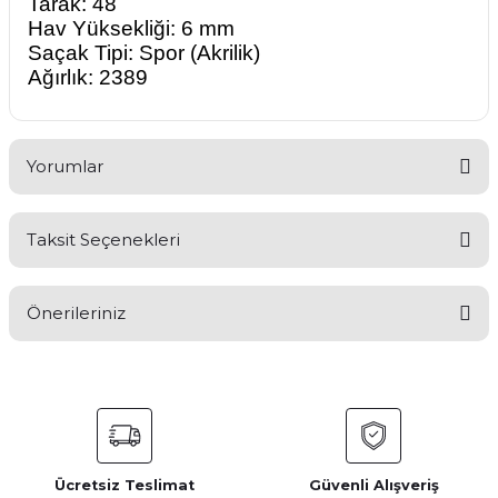
Tarak: 48
Hav Yüksekliği: 6 mm
Saçak Tipi: Spor (Akrilik)
Ağırlık: 2389
Yorumlar
Taksit Seçenekleri
Bu ürüne ilk yorumu siz yapın!
Önerileriniz
Yorum Yaz
Bu ürünün fiyat bilgisi, resim, ürün açıklamalarında ve diğer
konularda yetersiz gördüğünüz noktaları öneri formunu
kullanarak tarafımıza iletebilirsiniz.
Görüş ve önerileriniz için teşekkür ederiz.
Ücretsiz Teslimat
Güvenli Alışveriş