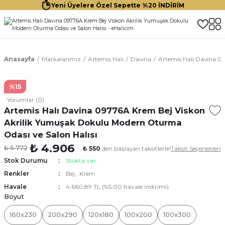
Yeni Üyelere Özel Sepette %20 İNDİRİM
Anasayfa
Markalarımız
Artemis Halı
Davina
Artemis Halı Davina 0
%15
Yorumlar (0)
Artemis Halı Davina 09776A Krem Bej Viskon
Akrilik Yumuşak Dokulu Modern Oturma
Odası ve Salon Halısı
₺ 4.906
₺ 5.772
₺ 550
den başlayan taksitlerle!
Taksit Seçenekleri
Stok Durumu
Stokta var
Renkler
Bej
,
Krem
Havale
4.660,89 TL (%5,00 havale indirimi)
Boyut
160x230
200x290
120x180
100x200
100x300