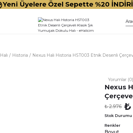
Yeni Üyelere Özel Sepette %20 İNDİR
Halı
Historia
Nexus Halı Historia HST003 Etnik Desenli Çerçev
Yorumlar (0
Nexus H
Çerçeve
₺
₺ 2.976
Stok Durumu
Renkler
Boyut