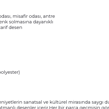
dası, misafir odası, antre
renk solmasına dayanıklı
arif desen
polyester)
niyetlerin sanatsal ve kültürel mirasında saygı d
manlı desenler içerir.Her bir parça geçmişin görk