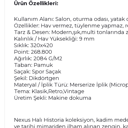
Ürün Özellikleri:
Kullanım Alanı: Salon, oturma odası, yatak o
Özellikler: Hav vermez, tüylenme yapmaz, 
Tarz & Desen: Modern,şık,multi tonlarında z
Kalınlık / Hav Yüksekliği: 9 mm
Sıklık: 320x420
Point: 268.800
Ağırlık: 2084 G/M2
Taban: Pamuk
Saçak: Spor Saçak
Şekil: Dikdörtgen
Materyal / İplik Türü: Merserize İplik (Micro
Tema: Klasik,Retro,Vintage
Üretim Şekli: Makine dokuma
Nexus Halı Historia koleksiyon, kadim mede
ve tarihi mimariden ilham alınan zengin, kat