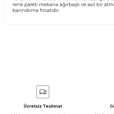
renk paleti mekana ağırbaşlı ve asil bir at
barındırma fırsatıdır.
Bu ürünün fiyat bilgisi, resim, ürün açıklamalarında ve diğer ko
Görüş ve önerileriniz için teşekkür ederiz.
Ürün resmi kalitesiz, bozuk veya görüntülenemiyor.
Ürün açıklamasında eksik bilgiler bulunuyor.
Ürün bilgilerinde hatalar bulunuyor.
Ürün fiyatı diğer sitelerden daha pahalı.
Bu ürüne benzer farklı alternatifler olmalı.
Ücretsiz Teslimat
G