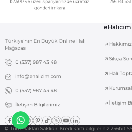
₺2.500 ve üzeri siparişlerinizde ücretsiz
256 Bit SSL
gönderi imkanı
eHalıcım
Türkiye'nin En Büyük Online Halı
Hakkımı
Mağazası
Sıkça Sor
0 (537) 987 43 48
Halı Topt
info@ehalicim.com
Kurumsal
0 (537) 987 43 48
İletişim B
İletişim Bilgilerimiz
© Tüm Hakları Saklıdır. Kredi kartı bilgileriniz 256bit S