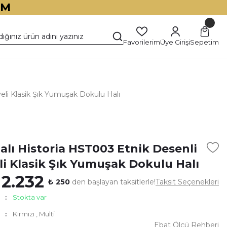
İM
Favorilerim
Üye Girişi
Sepetim
eli Klasik Şık Yumuşak Dokulu Halı
)
alı Historia HST003 Etnik Desenli
li Klasik Şık Yumuşak Dokulu Halı
 2.232
₺ 250
den başlayan taksitlerle!
Taksit Seçenekleri
Stokta var
Kırmızı
,
Multi
Ebat Ölçü Rehberi