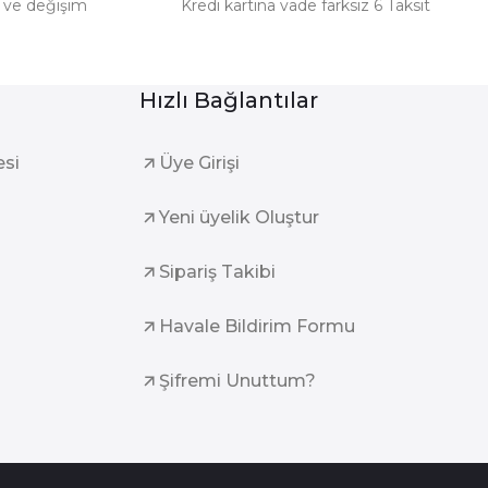
e ve değişim
Kredi kartına vade farksız 6 Taksit
Hızlı Bağlantılar
esi
Üye Girişi
Yeni üyelik Oluştur
Sipariş Takibi
Havale Bildirim Formu
Şifremi Unuttum?