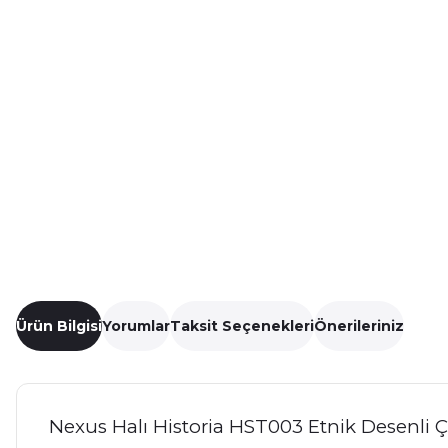
Ürün Bilgisi
Yorumlar
Taksit Seçenekleri
Önerileriniz
Nexus Halı Historia HST003 Etnik Desenli Ç