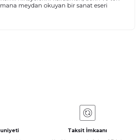
, zamana meydan okuyan bir sanat eseri
a iletebilirsiniz.
uniyeti
Taksit İmkaanı