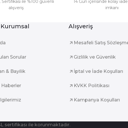
 Sertifikası ile %100 güvenli
14 Gün içerisinde kolay iad
alışveriş
imkanı
Gönder
 Kurumsal
Alışveriş
zda
Mesafeli Satış Sözleşm
ulan Sorular
Gizlilik ve Güvenlik
an & Bayilik
İptal ve İade Koşulları
 Haberler
KVKK Politikası
ilgilerimiz
Kampanya Koşulları
SL sertifikası ile korunmaktadır.