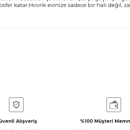
mosfer katar.Hovrik evinize sadece bir halı değil
nularda yetersiz gördüğünüz noktaları öneri formunu kullanarak tarafımız
Bu ürüne ilk yorumu siz yapın!
Yorum Yaz
üvenli Alışveriş
%100 Müşteri Memn